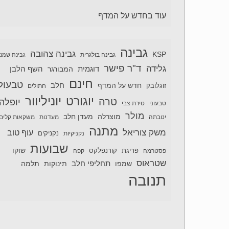
עוד בחדש על המדף
גבינה
גבינה צהובה
KSP
גבינה בולגרית
גבינת שמנ
ד"ר פישר
גלידה
דוגמית
השף הלבן
המבורגר
חינם
טבעול
חלב
חדש על המדף
זוגלובק
חתולים
יוניליוור
יוגורט
טרה
יופלה
טבעוני
טירת צבי
מולר
מוצרלה
מעדן חלב
יטבתה
מעדנות
משקאות קלים
מתנה
משק צוריאל
עוף טוב
נקניקיות
נקניקים
שבועות
שוקו
פסטרמה
פריגת
קורנפלקס
קפה
שטראוס
תחליפי חלב
תלמה
שמפו
תינוקות
תנובה