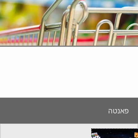
פאנטה