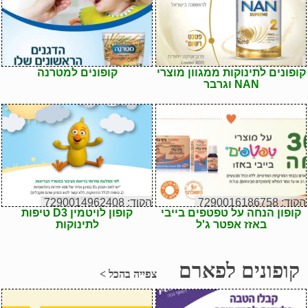
קופונים לתינוקות ממגוון מוצרי
קופונים למטרנה
NAN וגרבר
הקוד: 7290016186758
הקוד: 7290014962408
קופון הנחה על טפטפים בייבי
קופון לויטמין D3 טיפות
באזז אפטר ג'ל
לתינוקות
קופונים לפארם
צפייה בהכל >