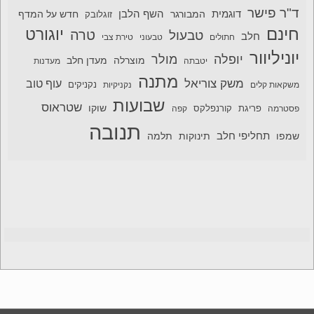
ד"ר פישר
דוגמית
השף הלבן
המבורגר
חדש על המדף
זוגלובק
חינם
יוגורט
טרה
טבעול
חלב
חתולים
טבעוני
טירת צבי
יוניליוור
יופלה
מולר
מוצרלה
מעדן חלב
יטבתה
מעדנות
מתנה
משק צוריאל
עוף טוב
משקאות קלים
נקניקיות
נקניקים
שבועות
שטראוס
שוקו
פסטרמה
פריגת
קורנפלקס
קפה
תנובה
תחליפי חלב
תלמה
שמפו
תינוקות