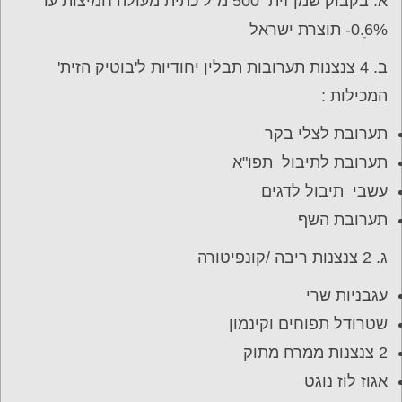
א. בקבוק שמן זית 500 מ"ל כתית מעולה חמיצות עד
0.6ֵ%- תוצרת ישראל
ב. 4 צנצנות תערובות תבלין יחודיות ל'בוטיק הזית'
המכילות :
תערובת לצלי בקר
תערובת לתיבול תפו"א
עשבי תיבול לדגים
תערובת השף
ג. 2 צנצנות ריבה /קונפיטורה
עגבניות שרי
שטרודל תפוחים וקינמון
2 צנצנות ממרח מתוק
אגוז לוז נוגט