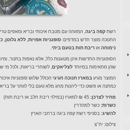
רשת
קפה ביגה
, המזוהה עם מטבח איכותי ובריא ומאפים טרי
החנוכה מוצר חדש במדפים:
סופגניות אפויות, ללא גלוטן, 
נימוחה
או
ריבת תות בטעם ביתי
.
הסופגניות החדשות אינן מטוגנות כלל, אלא נאפות בתנור, ומי
שהן מתאימות במיוחד
לצליאקים
, לשוחרי בריאות, ולכל מי 
המוצר מגיע
במארז חנוכה חגיגי
הכולל שלוש סופגניות איכות
כמתנה או פשוט כדי ליהנות מחג מלא טעם בלי לוותר על בריאו
מחיר לצרכן:
45 ₪ למארז (במילוי ריבת חלב או ריבת תות)
כשרות:
כשר למהדרין
להשיג:
בסניפי רשת קפה ביגה ברחבי הארץ
צילום: יח"צ