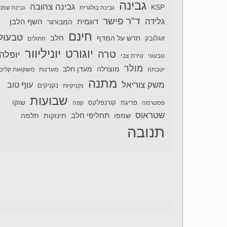
גבינה
גבינה צהובה
KSP
גבינה בולגרית
גבינת שמנ
ד"ר פישר
גלידה
דוגמית
השף הלבן
המבורגר
חינם
טבעול
חלב
חדש על המדף
זוגלובק
חתולים
יוניליוור
יוגורט
טרה
יופלה
טבעוני
טירת צבי
מולר
מוצרלה
מעדן חלב
יטבתה
מעדנות
משקאות קלים
מתנה
משק צוריאל
עוף טוב
נקניקיות
נקניקים
שבועות
שוקו
פסטרמה
פריגת
קורנפלקס
קפה
שטראוס
תחליפי חלב
תלמה
שמפו
תינוקות
תנובה