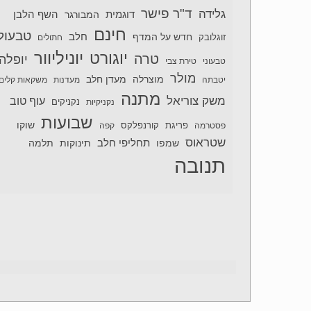
ד"ר פישר
גלידה
דוגמית
השף הלבן
המבורגר
חינם
טבעול
חלב
חדש על המדף
זוגלובק
חתולים
יוניליוור
יוגורט
טרה
יופלה
טבעוני
טירת צבי
מולר
מוצרלה
מעדן חלב
יטבתה
מעדנות
משקאות קלים
מתנה
משק צוריאל
עוף טוב
נקניקיות
נקניקים
שבועות
שוקו
פסטרמה
פריגת
קורנפלקס
קפה
שטראוס
תחליפי חלב
תלמה
שמפו
תינוקות
תנובה