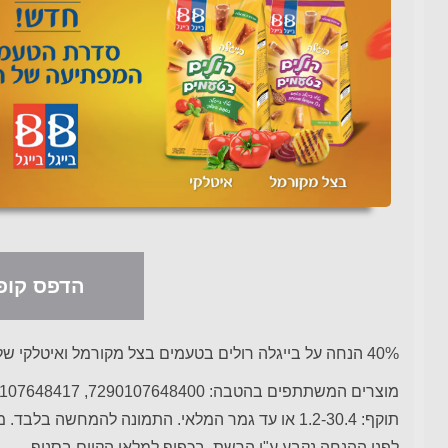
הדפס קופו
40% הנחה על בייגלה רולים בטעמים בצל מקורמל ואיטלקי של בייגל בייגל.
מוצרים המשתתפים בהטבה: 7290107648400, 7290107648417
לפני ההנחה נקבע ע"י הרשת. בכפוף למלאי הקיים בסניף.