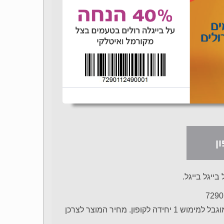
ן
תוקף: 1.2-30.4 או עד גמר המלאי. התמונה להמחשה בלבד. מוגבל למימוש 1 יחידה לקופון. מחיר המוצר לצרכן