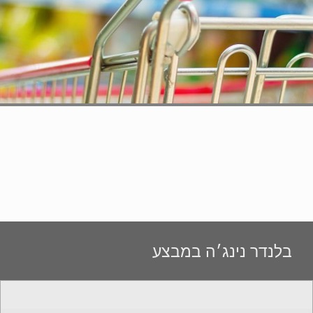
בלנדר נינג׳ה במבצע