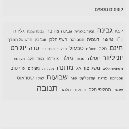
קופונים נוספים
גבינה
גבינה צהובה
גלידה
KSP
גבינה בולגרית
גבינת שמנת
ד"ר פישר
דוגמית
השף הלבן
המבורגר
חדש על המדף
זוגלובק
חינם
יוגורט
טרה
טבעול
חלב
חתולים
טבעוני
טירת צבי
יוניליוור
יופלה
מולר
מוצרלה
מעדן חלב
יטבתה
מעדנות
מתנה
משק צוריאל
עוף טוב
משקאות קלים
נקניקיות
נקניקים
שבועות
שטראוס
שוקו
פסטרמה
פריגת
קורנפלקס
קפה
תנובה
תחליפי חלב
תלמה
שמפו
תינוקות