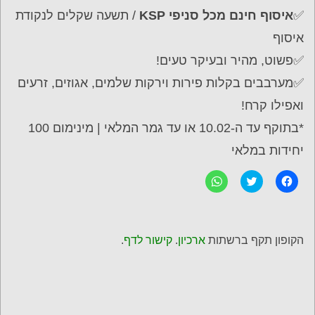
✅
איסוף חינם מכל סניפי KSP
/ תשעה שקלים לנקודת
איסוף
✅פשוט, מהיר ובעיקר טעים!
✅מערבבים בקלות פירות וירקות שלמים, אגוזים, זרעים
ואפילו קרח!
*בתוקף עד ה-10.02 או עד גמר המלאי | מינימום 100
יחידות במלאי
ל
C
ל
ח
l
ח
י
i
י
צ
c
צ
ה
k
ה
ל
t
ל
ש
o
ש
הקופון תקף ברשתות
ארכיון
.
קישור לדף
.
י
s
י
ת
h
ת
ו
a
ו
ף
r
ף
ב
e
ב
פ
o
-
י
n
W
י
T
h