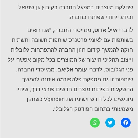
שחלקם מיוצרים במפעל החברה בקיבוץ גן-שמואל
ובידע ייחודי שפותח בחברה.
לדברי
אייל אדוט
, ממייסדי החברה, "אנו רואים
בשותפות עם לאומי פרטנרס שותפות חשובה ותשתית
חזקה להמשך קידום חזון החברה להתפתחות גלובלית
וייצוב תהליכי הייצור של המוצרים בכל מקום אפשרי על
פני הגלובוס. לדברי
עומר אליאב
, ממייסדי החברה,
שותפות זו גם מספקת פלטפורמה איתנה להמשך
ההשקעות בפיתוח מוצרים חדשים פורצי דרך, שיהיו
מונגשים לכל דורש וישימו את Vgarden כשחקן
משמעותי בתחום הפודטק הגלובלי.
ל
C
ל
ח
l
ח
י
i
י
צ
c
צ
ה
k
ה