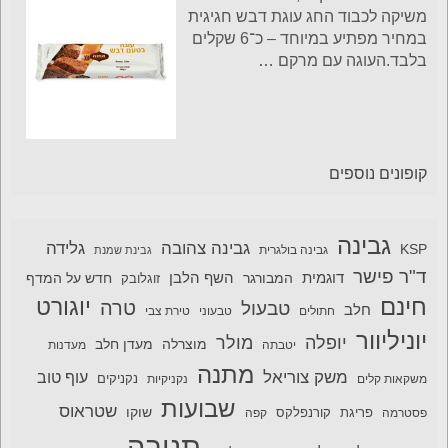
משיקה לכבוד החג עוגת דבש חגיגית
במחיר מפתיע במיוחד – כ־6 שקלים
בלבד.העוגה עם מרקם
…
קופונים נוספים
גבינה
גבינה צהובה
גלידה
KSP
גבינה בולגרית
גבינת שמנת
ד"ר פישר
דוגמית
השף הלבן
המבורגר
חדש על המדף
זוגלובק
חינם
יוגורט
טרה
טבעול
חלב
חתולים
טבעוני
טירת צבי
יוניליוור
יופלה
מולר
מוצרלה
מעדן חלב
יטבתה
מעדנות
מתנה
משק צוריאל
עוף טוב
משקאות קלים
נקניקיות
נקניקים
שבועות
שטראוס
שוקו
פסטרמה
פריגת
קורנפלקס
קפה
תנובה