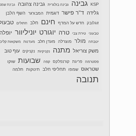
גבינה
גבינה צהובה
KSP
גבינה בולגרית
גבינת שמנ
ד"ר פישר
גלידה
דוגמית
השף הלבן
המבורגר
חינם
טבעול
חלב
חדש על המדף
זוגלובק
חתולים
יוניליוור
יוגורט
טרה
יופלה
טבעוני
טירת צבי
מולר
מוצרלה
מעדן חלב
יטבתה
מעדנות
משקאות קלים
מתנה
משק צוריאל
עוף טוב
נקניקיות
נקניקים
שבועות
שוקו
פסטרמה
פריגת
קורנפלקס
קפה
שטראוס
תחליפי חלב
תלמה
שמפו
תינוקות
תנובה