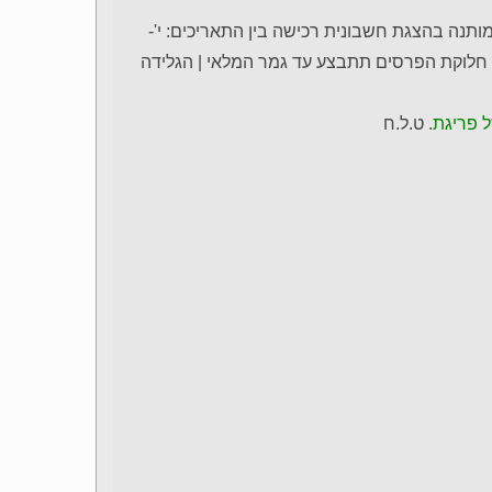
 הפעילות הינה בין התאריכים י"ט-כ"ז באב 6-14.8.23 | מותנה בהצגת חשבונית רכישה בין התאריכים: י'-
כים בפעילות | חלוקת הפרסים תתבצע עד גמר המלאי | הגלידה
 פריגת
. ט.ל.ח