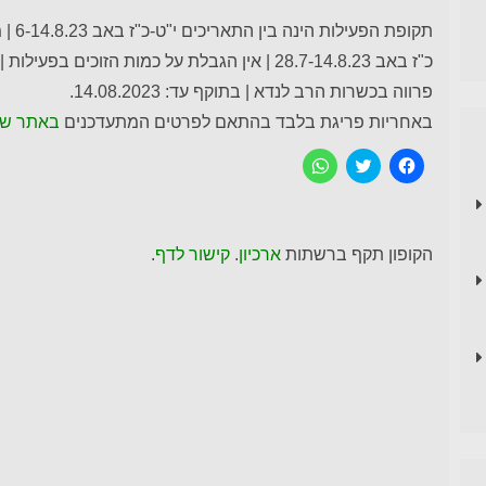
תקופת
כ"ז באב 28.7-14.8.23 | אין הגבלת על כמות הזו
פרווה בכשרות הרב לנדא | בתוקף עד: 14.08.2023.
באחריות פריגת בלבד בהתאם לפרטים המתעדכנים
באתר של
ל
C
ל
ח
l
ח
י
i
י
צ
c
צ
ה
k
ה
ל
t
ל
ש
o
ש
הקופון תקף ברשתות
ארכיון
.
קישור לדף
.
י
s
י
ת
h
ת
ו
a
ו
ף
r
ף
ב
e
ב
פ
o
-
י
n
W
י
T
h
ס
w
a
ב
i
t
ו
t
s
ק
t
A
p
e
(
נ
r
p
פ
(
(
ת
נ
נ