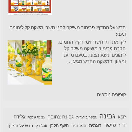
חדש על המדף: פרימור משיקה לחגי תשרי משקה קל לימונים
ונענע
לקראת חגי תשרי וימי הקיץ החמים,
חברת פרימור משיקה משקה קל
לימונים ונענע מצונן, בטעם מרענן
ומאוזן. המשקה החדש מגיע
…
קופונים נוספים
גבינה
גבינה צהובה
גלידה
KSP
גבינה בולגרית
גבינת שמנת
ד"ר פישר
דוגמית
השף הלבן
המבורגר
חדש על המדף
זוגלובק