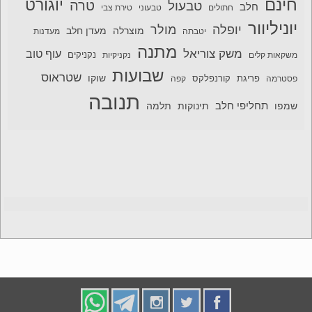
חינם
יוגורט
טרה
טבעול
חלב
חתולים
טבעוני
טירת צבי
יוניליוור
יופלה
מולר
מוצרלה
מעדן חלב
יטבתה
מעדנות
מתנה
משק צוריאל
עוף טוב
משקאות קלים
נקניקיות
נקניקים
שבועות
שטראוס
שוקו
פסטרמה
פריגת
קורנפלקס
קפה
תנובה
תחליפי חלב
תלמה
שמפו
תינוקות