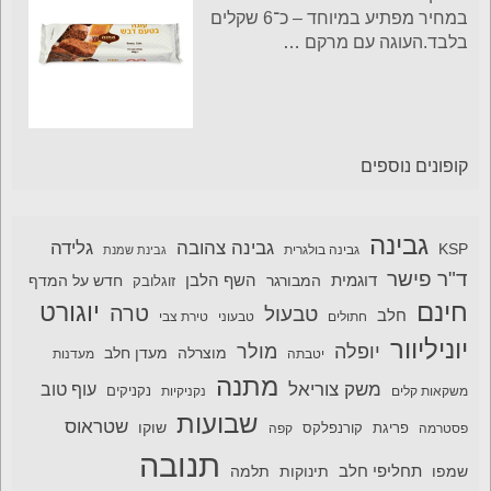
במחיר מפתיע במיוחד – כ־6 שקלים
בלבד.העוגה עם מרקם
…
קופונים נוספים
גבינה
גבינה צהובה
גלידה
KSP
גבינה בולגרית
גבינת שמנת
ד"ר פישר
דוגמית
השף הלבן
המבורגר
חדש על המדף
זוגלובק
חינם
יוגורט
טרה
טבעול
חלב
חתולים
טבעוני
טירת צבי
יוניליוור
יופלה
מולר
מוצרלה
מעדן חלב
יטבתה
מעדנות
מתנה
משק צוריאל
עוף טוב
משקאות קלים
נקניקיות
נקניקים
שבועות
שטראוס
שוקו
פסטרמה
פריגת
קורנפלקס
קפה
תנובה
תחליפי חלב
תלמה
שמפו
תינוקות