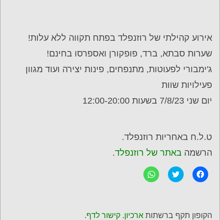
אירוע קהילתי של רוזנפלד בפתח תקווה ללא עלות!
שערות סבתא, ברד, פופקורן ואספרסו בחינם!
ג'ימבורי לפעוטות, מתנפחים, פינות יצירה ועוד מגוון
פעילויות שוות
יום שני 7/8/23 בשעות 12:00-20:00
ט.ל.ח באחריות רוזנפלד.
הרשמה
באתר של רוזנפלד
.
ל
C
ל
ח
l
ח
י
i
י
צ
c
צ
ה
k
ה
ל
t
ל
ש
o
ש
הקופון תקף ברשתות
ארכיון
.
קישור לדף
.
י
s
י