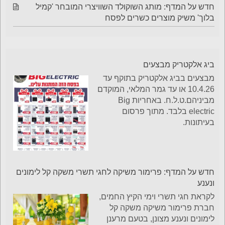
חדש על המדף: מותג השוקולד השוויצרי המובחר 'קמיל
בלוך' משיק מוצרים כשרים לפסח
ביג אלקטריק מבצעים
מבצעים בביג אלקטריק בתוקף עד
10.4.26 או עד גמר המלאי, המוקדם
מביניהם.ט.ל.ח. באחריות Big
electric בלבד. מתוך פרסום
בעיתונות.
חדש על המדף: פרימור משיקה לחגי תשרי משקה קל לימונים
ונענע
לקראת חגי תשרי וימי הקיץ החמים,
חברת פרימור משיקה משקה קל
לימונים ונענע מצונן, בטעם מרענן