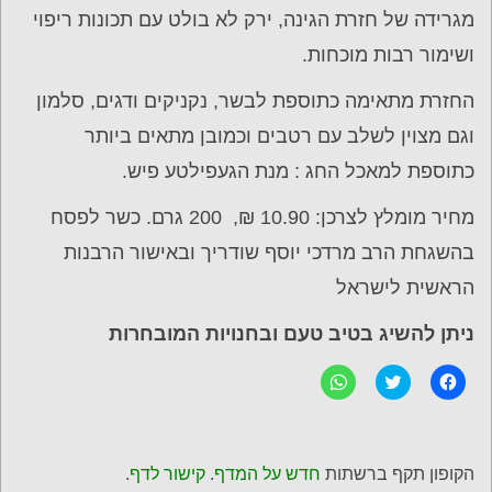
מגרידה של חזרת הגינה, ירק לא בולט עם תכונות ריפוי
ושימור רבות מוכחות.
החזרת מתאימה כתוספת לבשר, נקניקים ודגים, סלמון
וגם מצוין לשלב עם רטבים וכמובן מתאים ביותר
כתוספת למאכל החג : מנת הגעפילטע פיש.
מחיר מומלץ לצרכן: 10.90 ₪, 200 גרם. כשר לפסח
בהשגחת הרב מרדכי יוסף שודריך ובאישור הרבנות
הראשית לישראל
ניתן להשיג בטיב טעם ובחנויות המובחרות
ל
C
ל
ח
l
ח
י
i
י
צ
c
צ
ה
k
ה
ל
t
ל
ש
o
ש
הקופון תקף ברשתות
חדש על המדף
.
קישור לדף
.
י
s
י