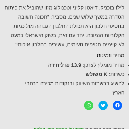
לילו בוכניק, דיאטן קליני וטכנולוג מזון שהוביל את פיתוח
הסדרה במשך שלוש שנים, מסביר: "תכונה חשובה
בחטיפי חלבון היא תכולת החלבון הגבוהה מול כמות
הקלוריות הנמוכה. יחד עם זאת, בשוק הישראלי כמעט
לא קיימים חטיפים טעימים, עשירים בחלבון איכותי".
מחיר וזמינות
מחיר מומלץ לצרכן:
13.9 ₪ ליחידה
כשרות:
K משולש
להשיג ברשתות השיווק ובנקודות מכירה ברחבי
הארץ
ל
C
ל
ח
l
ח
י
i
י
צ
c
צ
ה
k
ה
ל
t
ל
ש
o
ש