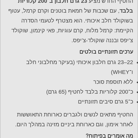
החטיף החדש מציע
23 גרם חלבון ב־200 קלוריות
בלבד
, עם שכבות של חמאת בוטנים וקרם קרמל, עטוף
בשוקולד חלב איכותי. הוא מצטרף לטעמי הסדרה
הקיימת: קרמל מלוח, קרם עוגיות, פאי קינמון, שוקולד
צ’יפס ובננה שוקולד-צ’יפס.
ערכים תזונתיים בולטים
22–23 גרם חלבון איכותי (בעיקר מחלבוני חלב
ו־WHEY)
ללא תוספת סוכר
כ־200 קלוריות בלבד לחטיף (65 גרם)
כ־5 גרם סיבים תזונתיים
החטיף מתאים לנשים ולגברים כארוחת התאוששות
לאחר אימון, וגם כארוחת ביניים מזינה במהלך היום.
מה אומרים בפיתוח?