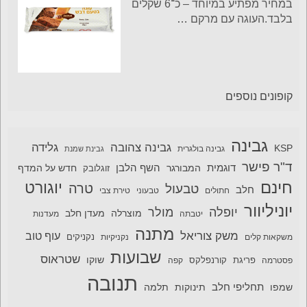
במחיר מפתיע במיוחד – כ־6 שקלים
בלבד.העוגה עם מרקם
…
קופונים נוספים
גבינה
גבינה צהובה
גלידה
KSP
גבינה בולגרית
גבינת שמנת
ד"ר פישר
דוגמית
השף הלבן
המבורגר
חדש על המדף
זוגלובק
חינם
יוגורט
טרה
טבעול
חלב
חתולים
טבעוני
טירת צבי
יוניליוור
יופלה
מולר
מוצרלה
מעדן חלב
יטבתה
מעדנות
מתנה
משק צוריאל
עוף טוב
משקאות קלים
נקניקיות
נקניקים
שבועות
שטראוס
שוקו
פסטרמה
פריגת
קורנפלקס
קפה
תנובה
תחליפי חלב
תלמה
שמפו
תינוקות