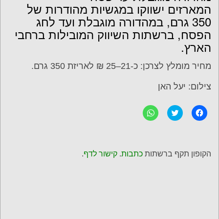
המארזים ישווקו במגשיות מהודרות של
350 גרם, במהדורה מוגבלת ועד לחג
הפסח, ברשתות השיווק המובילות ברחבי
הארץ.
מחיר מומלץ לצרכן: כ-21–25 ₪ לאריזת 350 גרם.
צילום: יעל האן
ל
C
ל
ח
l
ח
י
i
י
צ
c
צ
ה
k
ה
ל
t
ל
ש
o
ש
הקופון תקף ברשתות
כתבות
.
קישור לדף
.
י
s
י
ת
h
ת
ו
a
ו
ף
r
ף
ב
e
ב
פ
o
-
י
n
W
י
T
h
ס
w
a
ב
i
t