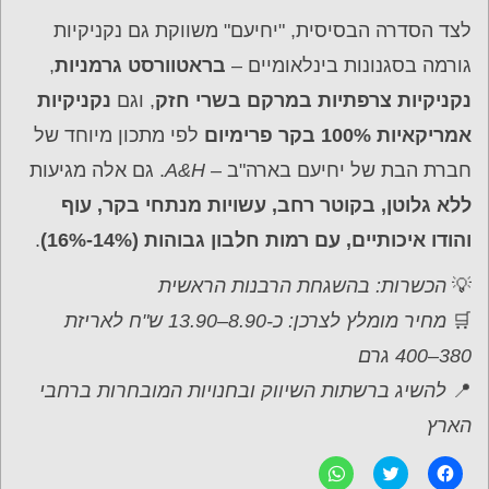
לצד הסדרה הבסיסית, "יחיעם" משווקת גם נקניקיות
גורמה בסגנונות בינלאומיים –
בראטוורסט גרמניות
,
נקניקיות צרפתיות במרקם בשרי חזק
, וגם
נקניקיות
אמריקאיות 100% בקר פרימיום
לפי מתכון מיוחד של
חברת הבת של יחיעם בארה"ב –
A&H
. גם אלה מגיעות
ללא גלוטן, בקוטר רחב, עשויות מנתחי בקר, עוף
והודו איכותיים, עם רמות חלבון גבוהות (14%-16%)
.
💡
הכשרות: בהשגחת הרבנות הראשית
🛒
מחיר מומלץ לצרכן: כ-8.90–13.90 ש"ח לאריזת
380–400 גרם
📍
להשיג ברשתות השיווק ובחנויות המובחרות ברחבי
הארץ
ל
C
ל
ח
l
ח