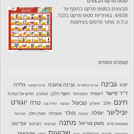
סטופ מרקט מבצעים
מבצעים בסטופ מרקט בתוקף עד
4/4/26. באחריות סטופ מרקט בלבד.
ט.ל.ח. מתוך פרסום בעיתונות
קופונים נוספים
גבינה
גבינה צהובה
גלידה
KSP
גבינה בולגרית
גבינת שמנת
ד"ר פישר
דוגמית
השף הלבן
המבורגר
חדש על המדף
זוגלובק
חינם
יוגורט
טרה
טבעול
חלב
חתולים
טבעוני
טירת צבי
יוניליוור
יופלה
מולר
מוצרלה
מעדן חלב
יטבתה
מעדנות
מתנה
משק צוריאל
עוף טוב
משקאות קלים
נקניקיות
נקניקים
שבועות
שטראוס
שוקו
פסטרמה
פריגת
קורנפלקס
קפה