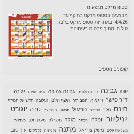
סטופ מרקט מבצעים
מבצעים בסטופ מרקט בתוקף עד
4/4/26. באחריות סטופ מרקט בלבד.
ט.ל.ח. מתוך פרסום בעיתונות
קופונים נוספים
גבינה
גבינה צהובה
גלידה
KSP
גבינה בולגרית
גבינת שמנת
ד"ר פישר
דוגמית
השף הלבן
המבורגר
חדש על המדף
זוגלובק
חינם
יוגורט
טרה
טבעול
חלב
חתולים
טבעוני
טירת צבי
יוניליוור
יופלה
מולר
מוצרלה
מעדן חלב
יטבתה
מעדנות
מתנה
משק צוריאל
עוף טוב
משקאות קלים
נקניקיות
נקניקים