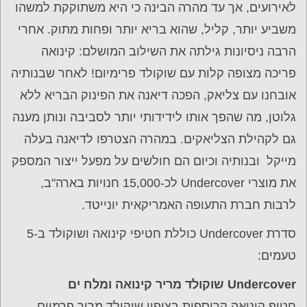
לאירועים, אך עד מהרה הבינה כי היא משתוקקת למשהו
משביע יותר, קליל, שהוא בריא יותר ופחות מתוק. אחרי
הרבה ניסיונות גילתה את השילוב המושלם: קינואה
פריכה מצופה קלות עם שוקולד פרימיום! לאחר שבנותיה
אובחנו עם צליאק, הפכה דיאנה את הפינוק הבריא ללא
גלוטן, מה שהפך אותו לידידותי יותר לסביבה ונותן מענה
גם לקהילת הצליאקים. במהרה הצטרפו לדיאנה בעלה
מייקל ובנותיה וכיום הם חולשים על מפעל ייצור המספק
את מוצרי Undercover לכ-15,000 חנויות בארה"ב,
לרבות חברת התעופה האמריקאית יונייטד.
סדרת Undercover כוללת חטיפי קינואה ושוקולד ב-5
טעמים:
Undercover שוקולד מריר קינואה ומלח ים
חטיף קינואה קריספית בציפוי שוקולד מריר פרמיום,