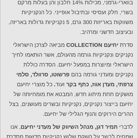
בווארי-גרמני, מכילות 14% חלבון והן בעלות מרקם
בשרי, חלק ועסיסי ובתיבול אופייני. כל הנקניקיות
משווקות באריזות 300 גרם, 5 נקניקיות גדולות באריזה,
ובעיצוב חדשני ומרהיב.
סדרת
יחיעם
COLLECTION
מביאה לצרכן הישראלי
נקניקים ונקניקיות גורמה מהעולם, אשר הותאמו לחיך
הישראלי ומיוצרות במפעל יחיעם. הסדרה כוללת
נקניקים ומעדני גורמה בהם
פרשוטו, סרוולד, סלמי
צרפתי, מעדן אווז, כתף בקר
ועוד
.
כל מוצרי יחיעם
מושקים תחת מיתוג חדש, המבטא את מומחיותה של
יחיעם בייצור נקניקים, נקניקיות ובשרים מעושנים, בצל
ההרים הירוקים והנוף הגלילי של יחיעם.
לדברי
תמיר דגן, מנהל השיווק של מעדני יחיעם
, אנו
שמחים לבשר על השקת שלוש נקניקיות חדשות מסדרת