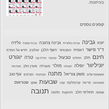
בעיתונות.
קופונים נוספים
גבינה
גבינה צהובה
גלידה
KSP
גבינה בולגרית
גבינת שמנת
ד"ר פישר
דוגמית
השף הלבן
המבורגר
חדש על המדף
זוגלובק
חינם
יוגורט
טרה
טבעול
חלב
חתולים
טבעוני
טירת צבי
יוניליוור
יופלה
מולר
מוצרלה
מעדן חלב
יטבתה
מעדנות
מתנה
משק צוריאל
עוף טוב
משקאות קלים
נקניקיות
נקניקים
שבועות
שטראוס
שוקו
פסטרמה
פריגת
קורנפלקס
קפה
תנובה
תחליפי חלב
תלמה
שמפו
תינוקות