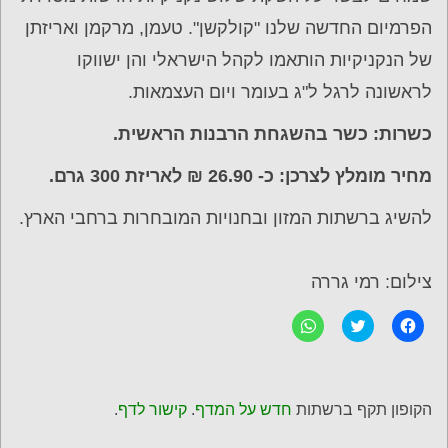
הפרמיום החדשה שלנו "קולקשן". טעמן, מרקמן ואריזתן
של הנקניקיות הותאמו לקהל הישראלי והן ישווקו
לראשונה לרגל ל"ג בעומר ויום העצמאות.
כשרות: כשר בהשגחת הרבנות הראשית.
מחיר מומלץ לצרכן: כ- 26.90 ₪ לאריזת 300 גרם.
להשיג ברשתות המזון ובחנויות המובחרות ברחבי הארץ.
צילום: רמי גררה
ל
C
ל
ח
l
ח
י
i
י
צ
c
צ
ה
k
ה
ל
t
ל
ש
o
ש
הקופון תקף ברשתות
חדש על המדף
.
קישור לדף
.
י
s
י
ת
h
ת
ו
a
ו