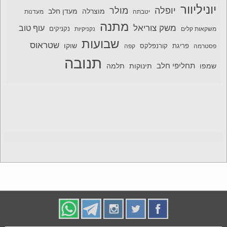
יוניליוור
יופלה
מולר
מוצרלה
מעדן חלב
יטבתה
מעדנות
מתנה
משק צוריאל
עוף טוב
משקאות קלים
נקניקיות
נקניקים
שבועות
שטראוס
שוקו
פסטרמה
פריגת
קורנפלקס
קפה
תנובה
תחליפי חלב
תלמה
שמפו
תינוקות