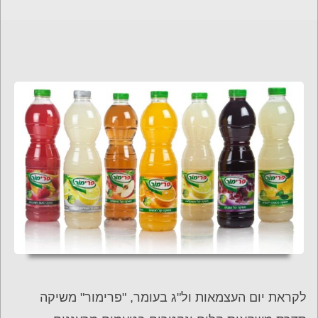
לקראת יום העצמאות ול"ג בעומר, "פרימור" משיקה