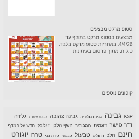
סטופ מרקט מבצעים
מבצעים בסטופ מרקט בתוקף עד
4/4/26. באחריות סטופ מרקט בלבד.
ט.ל.ח. מתוך פרסום בעיתונות
קופונים נוספים
גבינה
גבינה צהובה
גלידה
KSP
גבינה בולגרית
גבינת שמנת
ד"ר פישר
דוגמית
השף הלבן
המבורגר
חדש על המדף
זוגלובק
חינם
יוגורט
טרה
טבעול
חלב
חתולים
טבעוני
טירת צבי