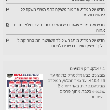
חדש על המדף: פרימור משיקה לחגי תשרי משקה קל
לימונים ונענע
חדש על המדף: עוגת דבש וממרח טחינה עם סילאן מבית
אחוה
חדש על המדף: מותג השוקולד השוויצרי המובחר 'קמיל
בלוך' משיק מוצרים כשרים לפסח
ביג אלקטריק מבצעים
מבצעים בביג אלקטריק בתוקף עד
10.4.26 או עד גמר המלאי, המוקדם
מביניהם.ט.ל.ח. באחריות Big
electric בלבד. מתוך פרסום
בעיתונות.