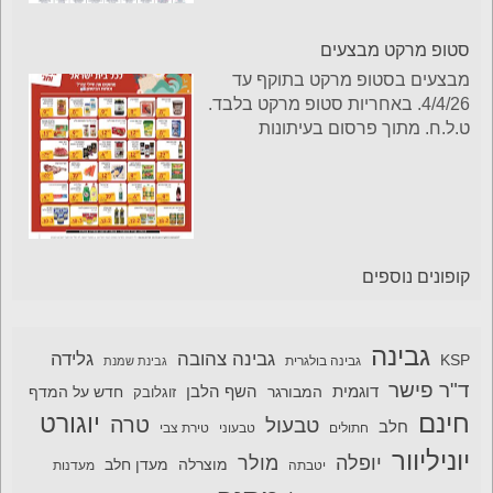
סטופ מרקט מבצעים
מבצעים בסטופ מרקט בתוקף עד
4/4/26. באחריות סטופ מרקט בלבד.
ט.ל.ח. מתוך פרסום בעיתונות
קופונים נוספים
גבינה
גבינה צהובה
גלידה
KSP
גבינה בולגרית
גבינת שמנת
ד"ר פישר
דוגמית
השף הלבן
המבורגר
חדש על המדף
זוגלובק
חינם
יוגורט
טרה
טבעול
חלב
חתולים
טבעוני
טירת צבי
יוניליוור
יופלה
מולר
מוצרלה
מעדן חלב
יטבתה
מעדנות