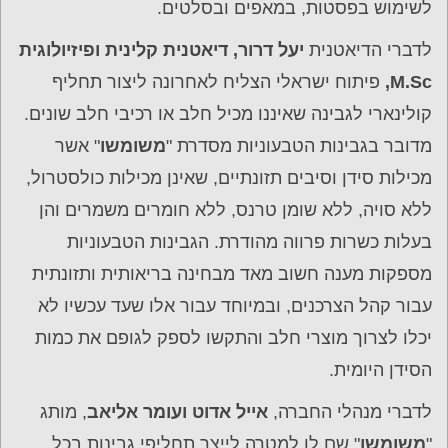
לשימוש בפסטות, במאפים ובסלטים.
לדברי הדיאטנית
יעל דרור, דיאטנית קלינית ופיזיולוגית
M.Sc,
פיתוח ישראלי הצליח לאחרונה ליצור תחליף
קולינארי לגבינה שאיננו מכיל חלב או רכיבי חלב שונים.
מדובר בגבינות הטבעוניות מסדרת "
משומשו
" אשר
מכילות סידן וסיבים תזונתיים, שאינן מכילות כולסטרול,
ללא סויה, ללא שומן טרנס, ללא חומרים משמרים והן
בעלות כשרות פרווה מהודרת. הגבינות הטבעוניות
מספקות מענה חשוב מאד מבחינה בריאותית ותזונתית
עבור קהל הצרכנים, ובמיוחד עבור אלו שעד עכשיו לא
יכלו לצרוך מוצרי חלב והתקשו לספק לגופם את כמות
הסידן היומית.
לדברי מנהלי החברה,
אייל אדוט ועומר אליאב
, מותג
"
משומשו
" שם לו למטרה לייצר תחליפי גבינות בכל