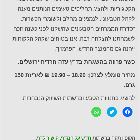
הקטגוריות ולהציג תחליפים טעימים הנותנים מענה
לקהל הטבעוני, לנמנעים מחלב ולשומרי הכשרות.
"סדרת הממרחים הטבעונים שהשקנו לפני כשנה זוכה
לשמחתנו להצלחה רבה. אנו בטוחים שקהל הלקוחות
ייהנה גם מהמוצר החדש, הפרמז'ן".
כשר פרווה בהשגחת בד"ץ עדה חרדית ירושלים.
מחיר מומלץ לצרכן: 18.90 – 19.90 ₪ לאריזת 150
גרם.
להשיג בחנויות הטבע וברשתות השיווק הנבחרות.
ל
C
ל
ח
l
ח
י
i
י
צ
c
צ
ה
k
ה
ל
t
ל
ש
o
ש
הקופון תקף ברשתות
חדש על המדף
.
קישור לדף
.
י
s
י