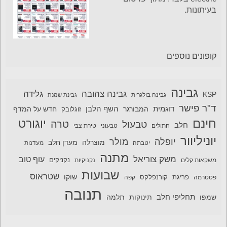
בעיתונות.
קופונים נוספים
גבינה
גבינה צהובה
גלידה
KSP
גבינה בולגרית
גבינת שמנת
ד"ר פישר
דוגמית
השף הלבן
המבורגר
חדש על המדף
זוגלובק
חינם
יוגורט
טרה
טבעול
חלב
חתולים
טבעוני
טירת צבי
יוניליוור
יופלה
מולר
מוצרלה
מעדן חלב
יטבתה
מעדנות
מתנה
משק צוריאל
עוף טוב
משקאות קלים
נקניקיות
נקניקים
שבועות
שטראוס
שוקו
פסטרמה
פריגת
קורנפלקס
קפה
תנובה
תחליפי חלב
תלמה
שמפו
תינוקות