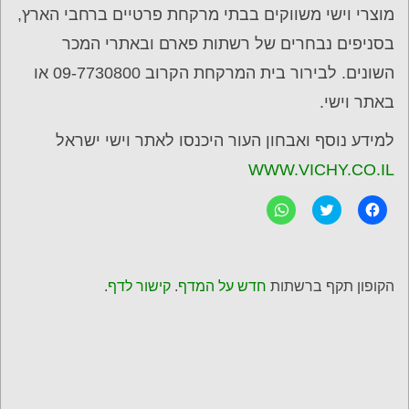
מוצרי וישי משווקים בבתי מרקחת פרטיים ברחבי הארץ,
בסניפים נבחרים של רשתות פארם ובאתרי המכר
השונים. לבירור בית המרקחת הקרוב 09-7730800 או
באתר וישי.
למידע נוסף ואבחון העור היכנסו לאתר וישי ישראל
WWW.VICHY.CO.IL
ל
C
ל
ח
l
ח
י
i
י
צ
c
צ
ה
k
ה
ל
t
ל
ש
o
ש
הקופון תקף ברשתות
חדש על המדף
.
קישור לדף
.
י
s
י
ת
h
ת
ו
a
ו
ף
r
ף
ב
e
ב
פ
o
-
י
n
W
י
T
h
ס
w
a
ב
i
t
ו
t
s