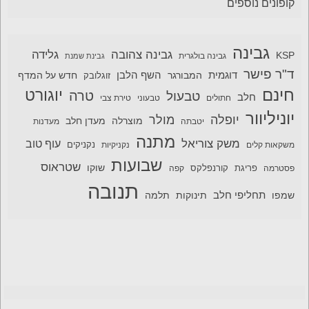
קופונים נוספים
גבינה
גבינה צהובה
גלידה
KSP
גבינה בולגרית
גבינת שמנת
ד"ר פישר
דוגמית
השף הלבן
המבורגר
חדש על המדף
זוגלובק
חינם
יוגורט
טרה
טבעול
חלב
חתולים
טבעוני
טירת צבי
יוניליוור
יופלה
מולר
מוצרלה
מעדן חלב
יטבתה
מעדנות
מתנה
משק צוריאל
עוף טוב
משקאות קלים
נקניקיות
נקניקים
שבועות
שטראוס
שוקו
פסטרמה
פריגת
קורנפלקס
קפה
תנובה
תחליפי חלב
תלמה
שמפו
תינוקות