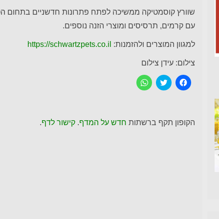
שוורץ קוסמטיקה ממשיכה לפתח פתרונות חדשניים בתחום הטי
עם קרמים, תרסיסים ומוצרי הזנה נוספים.
למגוון המוצרים ולהזמנות:
https://schwartzpets.co.il
צילום: עידן צילום
ל
C
ל
ח
l
ח
י
i
י
צ
c
צ
ה
k
ה
ל
t
ל
ש
o
ש
הקופון תקף ברשתות
חדש על המדף
.
קישור לדף
.
י
s
י
ת
h
ת
ו
a
ו
ף
r
ף
ב
e
ב
פ
o
-
י
n
W
י
T
h
ס
w
a
ב
i
t
ו
t
s
ק
t
A
p
e
(
נ
r
p
פ
(
(