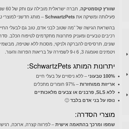
שוורץ קוסמטיקה
, חבר
פעילותה ומשיקה את
SchwartzPets
– מותג חדשני למוצרי טי
בהשראת הגישה של "מה שטוב לבני אדם, טוב גם לבעלי החיים
רכיבים טבעיים ומעניק פתרונות מתקדמים לטיפוח הכלב. סדרת
שונים, תרסיסים להברקה ולניקוי, מסכות ללא שטיפה, מבשמים
ויטמינים ואומגה 3, 6 ו-9 לשמירה על בריאות הפרווה והעור.
יתרונות המותג SchwartzPets:
100% טבעוני
– ללא ניסויים על בעלי חיים
אריזות ממוחזרות
– 97% חומרים מתכלים
ללא SLS, פרבנים או צבעים מלאכותיים
נוסו על בני אדם בלבד
🙂
מוצרי הסדרה:
שמפו ומרכך בהתאמה אישית
– לפרווה קצרה, ארוכה, רגיש