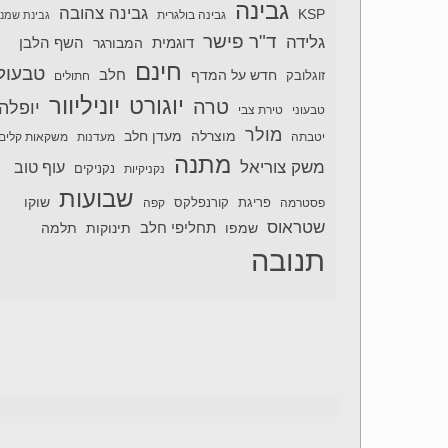
גבינה
גבינה צהובה
KSP
גבינה בולגרית
גבינת שמנ
ד"ר פישר
גלידה
דוגמית
השף הלבן
המבורגר
חינם
טבעול
חלב
חדש על המדף
זוגלובק
חתולים
יוניליוור
יוגורט
טרה
יופלה
טבעוני
טירת צבי
מולר
מוצרלה
מעדן חלב
יטבתה
מעדנות
משקאות קלים
מתנה
משק צוריאל
עוף טוב
נקניקיות
נקניקים
שבועות
שוקו
פסטרמה
פריגת
קורנפלקס
קפה
שטראוס
תחליפי חלב
תלמה
שמפו
תינוקות
תנובה