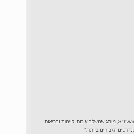
לדברי עוזי שוורץ, מנכ"ל החברה: "אנו גאים להשיק את SchwartzPets, מותג שמשלב איכות, קיימות ובריאות
נדרטים הגבוהים ביותר."