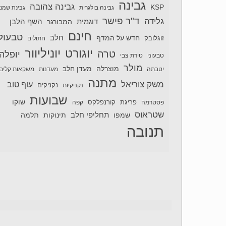
גבינה
גבינה צהובה
KSP
גבינה בולגרית
גבינת שמנ
ד"ר פישר
גלידה
דוגמית
השף הלבן
המבורגר
חינם
טבעול
חלב
חדש על המדף
זוגלובק
חתולים
יוניליוור
יוגורט
טרה
יופלה
טבעוני
טירת צבי
מולר
מוצרלה
מעדן חלב
יטבתה
מעדנות
משקאות קלים
מתנה
משק צוריאל
עוף טוב
נקניקיות
נקניקים
שבועות
שוקו
פסטרמה
פריגת
קורנפלקס
קפה
שטראוס
תחליפי חלב
תלמה
שמפו
תינוקות
תנובה