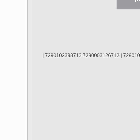
הברקודים המשתתפים במבצע:7290102393855 | 7290102393848 | 7290003126712 7290102398713 |