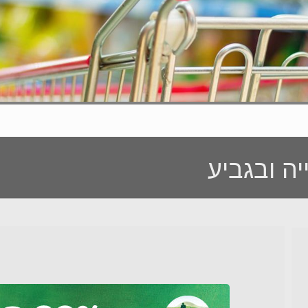
יה ובגביע