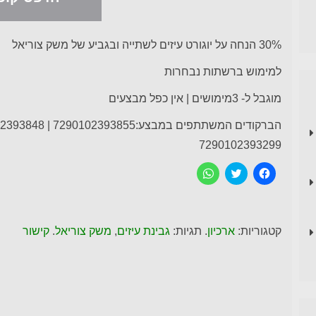
30% הנחה על יוגורט עיזים לשתייה ובגביע של משק צוריאל
למימוש ברשתות נבחרות
מוגבל ל- 3מימושים | אין כפל מבצעים
7290102393299
ל
C
ל
ח
l
ח
י
i
י
צ
c
צ
ה
k
ה
ל
t
ל
ש
o
ש
קטגוריות:
ארכיון
. תגיות:
גבינת עיזים
,
משק צוריאל
.
קישור
י
s
י
ת
h
ת
ו
a
ו
ף
r
ף
ב
e
ב
פ
o
-
י
n
W
י
T
h
ס
w
a