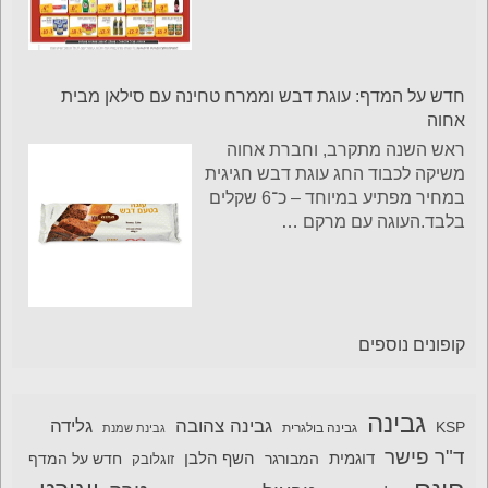
חדש על המדף: עוגת דבש וממרח טחינה עם סילאן מבית
אחוה
ראש השנה מתקרב, וחברת אחוה
משיקה לכבוד החג עוגת דבש חגיגית
במחיר מפתיע במיוחד – כ־6 שקלים
בלבד.העוגה עם מרקם
…
קופונים נוספים
גבינה
גבינה צהובה
גלידה
KSP
גבינה בולגרית
גבינת שמנת
ד"ר פישר
דוגמית
השף הלבן
המבורגר
חדש על המדף
זוגלובק