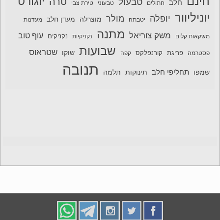
חינם
יוגורט
טרה
טבעול
חלב
חתולים
טבעוני
טירת צבי
יוניליוור
יופלה
מולר
מוצרלה
מעדן חלב
יטבתה
מעדנות
מתנה
משק צוריאל
עוף טוב
משקאות קלים
נקניקיות
נקניקים
שבועות
שטראוס
שוקו
פסטרמה
פריגת
קורנפלקס
קפה
תנובה
תחליפי חלב
תלמה
שמפו
תינוקות