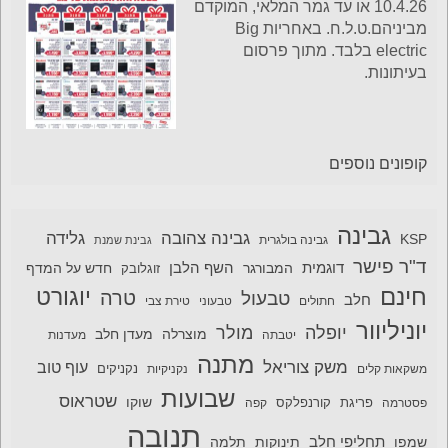
10.4.26 או עד גמר המלאי, המוקדם
מביניהם.ט.ל.ח. באחריות Big
electric בלבד. מתוך פרסום
בעיתונות.
קופונים נוספים
גבינה
גבינה צהובה
גלידה
KSP
גבינה בולגרית
גבינת שמנת
ד"ר פישר
דוגמית
השף הלבן
המבורגר
חדש על המדף
זוגלובק
חינם
יוגורט
טרה
טבעול
חלב
חתולים
טבעוני
טירת צבי
יוניליוור
יופלה
מולר
מוצרלה
מעדן חלב
יטבתה
מעדנות
מתנה
משק צוריאל
עוף טוב
משקאות קלים
נקניקיות
נקניקים
שבועות
שטראוס
שוקו
פסטרמה
פריגת
קורנפלקס
קפה
תנובה
תחליפי חלב
תלמה
שמפו
תינוקות