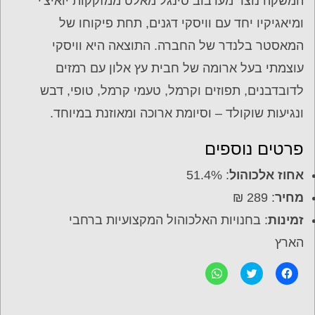
המשקה נוצר מערבוב סינגל מאלט ממזקקות יואיצ'י
ומיאגיקיו יחד עם וויסקי דגנים, תחת פיקוחו של
המאסטר בלנדר של החברה. התוצאה היא וויסקי
עוצמתי בעל ארומה של חבית עץ אלון עם רמזים
לדובדבנים, תפוזים וקרמל, טעמי קרמל, טופי, דבש
ונגיעות שוקולד – וסיומת ארוכה ומאוזנת במיוחד.
פרטים נוספים
אחוז אלכוהול
: 51.4%
מחיר
: 289 ₪
זמינות
: בחנויות האלכוהול המקצועיות ברחבי
הארץ
ל
C
ל
ח
l
ח
י
i
י
צ
c
צ
ה
k
ה