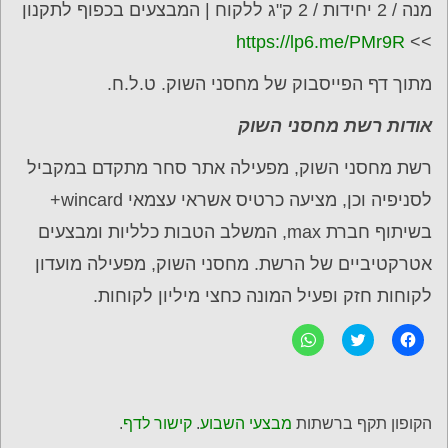
מנה / 2 יחידות / 2 ק"ג ללקוח | המבצעים בכפוף לתקנון
https://lp6.me/PMr9R
>>
מתוך דף הפייסבוק של מחסני השוק. ט.ל.ח.
אודות רשת מחסני השוק
רשת מחסני השוק, מפעילה אתר סחר מתקדם במקביל
לסניפיה וכן, מציעה כרטיס אשראי עצמאי wincard+
בשיתוף חברת max, המשלב הטבות כלליות ומבצעים
אטרקטיביים של הרשת. מחסני השוק, מפעילה מועדון
לקוחות חזק ופעיל המונה כחצי מיליון לקוחות.
ל
C
ל
ח
l
ח
י
i
י
צ
c
צ
ה
k
ה
ל
t
ל
ש
o
ש
הקופון תקף ברשתות
מבצעי השבוע
.
קישור לדף
.
י
s
י
ת
h
ת