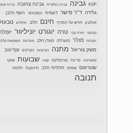
גבינה
גבינה צהובה
KSP
גבינה בולגרית
גבינת שמנ
ד"ר פישר
גלידה
דוגמית
השף הלבן
המבורגר
חינם
טבעול
חלב
חדש על המדף
זוגלובק
חתולים
יוניליוור
יוגורט
טרה
יופלה
טבעוני
טירת צבי
מולר
מוצרלה
מעדן חלב
יטבתה
מעדנות
משקאות קלים
מתנה
משק צוריאל
עוף טוב
נקניקיות
נקניקים
שבועות
שוקו
פסטרמה
פריגת
קורנפלקס
קפה
שטראוס
תחליפי חלב
תלמה
שמפו
תינוקות
תנובה