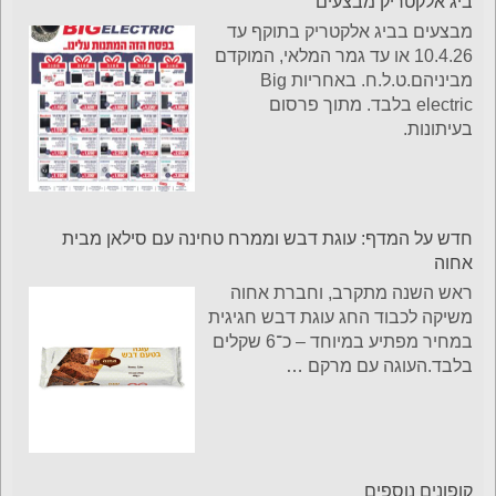
ביג אלקטריק מבצעים
מבצעים בביג אלקטריק בתוקף עד
10.4.26 או עד גמר המלאי, המוקדם
מביניהם.ט.ל.ח. באחריות Big
electric בלבד. מתוך פרסום
בעיתונות.
חדש על המדף: עוגת דבש וממרח טחינה עם סילאן מבית
אחוה
ראש השנה מתקרב, וחברת אחוה
משיקה לכבוד החג עוגת דבש חגיגית
במחיר מפתיע במיוחד – כ־6 שקלים
בלבד.העוגה עם מרקם
…
קופונים נוספים