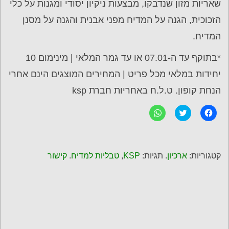
שאריות מזון שנדבקו, מבצעות ניקיון יסודי ומגנות על כלי
הזכוכית, הגנה על המדיח מפני אבנית והגנה על מסנן
המדיח.
*בתוקף עד ה-07.01 או עד גמר המלאי | מינימום 10
יחידות במלאי מכל פריט | המחירים המוצגים הינם אחרי
הנחת קופון. ט.ל.ח באחריות חברת ksp
ל
C
ל
ח
l
ח
י
i
י
צ
c
צ
ה
k
ה
ל
t
ל
ש
o
ש
קטגוריות:
ארכיון
. תגיות:
KSP
,
טבליות למדיח
.
קישור
י
s
י
ת
h
ת
ו
a
ו
ף
r
ף
ב
e
ב
פ
o
-
י
n
W
י
T
h
ס
w
a
ב
i
t
ו
t
s