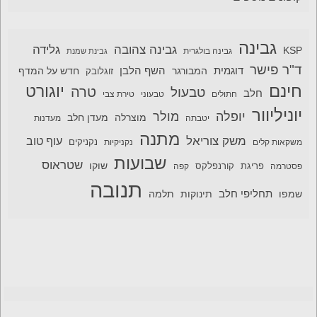
גבינה
גבינה צהובה
גלידה
KSP
גבינה בולגרית
גבינת שמנת
ד"ר פישר
דוגמית
השף הלבן
המבורגר
חדש על המדף
זוגלובק
חינם
יוגורט
טרה
טבעול
חלב
חתולים
טבעוני
טירת צבי
יוניליוור
יופלה
מולר
מוצרלה
מעדן חלב
יטבתה
מעדנות
מתנה
משק צוריאל
עוף טוב
משקאות קלים
נקניקיות
נקניקים
שבועות
שטראוס
שוקו
פסטרמה
פריגת
קורנפלקס
קפה
תנובה
תחליפי חלב
תלמה
שמפו
תינוקות