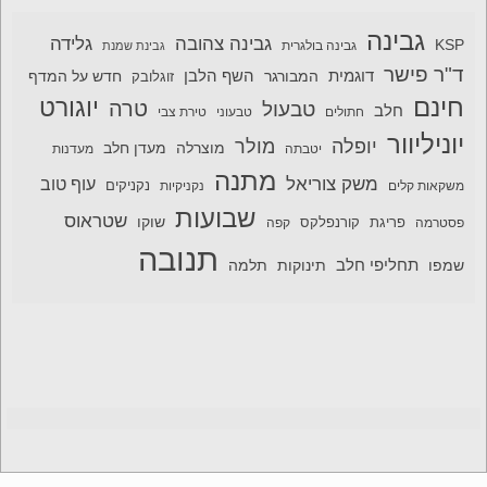
גבינה
גבינה צהובה
גלידה
KSP
גבינה בולגרית
גבינת שמנת
ד"ר פישר
דוגמית
השף הלבן
המבורגר
חדש על המדף
זוגלובק
חינם
יוגורט
טרה
טבעול
חלב
חתולים
טבעוני
טירת צבי
יוניליוור
יופלה
מולר
מוצרלה
מעדן חלב
יטבתה
מעדנות
מתנה
משק צוריאל
עוף טוב
משקאות קלים
נקניקיות
נקניקים
שבועות
שטראוס
שוקו
פסטרמה
פריגת
קורנפלקס
קפה
תנובה
תחליפי חלב
תלמה
שמפו
תינוקות