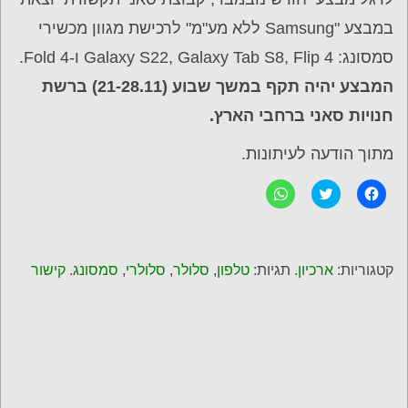
במבצע "Samsung ללא מע"מ" לרכישת מגוון מכשירי
סמסונג: Galaxy S22, Galaxy Tab S8, Flip 4 ו-Fold 4.
המבצע יהיה תקף במשך שבוע (21-28.11) ברשת
חנויות סאני ברחבי הארץ.
מתוך הודעה לעיתונות.
ל
C
ל
ח
l
ח
י
i
י
צ
c
צ
ה
k
ה
ל
t
ל
ש
o
ש
קטגוריות:
ארכיון
. תגיות:
טלפון
,
סלולר
,
סלולרי
,
סמסונג
.
קישור
י
s
י
ת
h
ת
ו
a
ו
ף
r
ף
ב
e
ב
פ
o
-
י
n
W
י
T
h
ס
w
a
ב
i
t
ו
t
s
ק
t
A