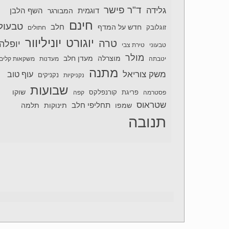
ד"ר פישר
גלידה
דוגמית
השף הלבן
המבורגר
חינם
טבעול
חלב
חדש על המדף
זוגלובק
חתולים
יוניליוור
יוגורט
טרה
יופלה
טבעוני
טירת צבי
מולר
מוצרלה
מעדן חלב
יטבתה
מעדנות
משקאות קלים
מתנה
משק צוריאל
עוף טוב
נקניקיות
נקניקים
שבועות
שוקו
פסטרמה
פריגת
קורנפלקס
קפה
שטראוס
תחליפי חלב
תלמה
שמפו
תינוקות
תנובה