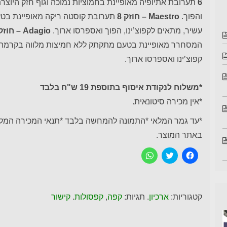
6
תערובת אתיופיה מאופיינת בחמוציות נמוכה וגוף חזק היוצ
והפוך.
Maestro – חוזק 8
תערובת קוסטה ריקה מאופיינת בטע
עשיר, מתאים לקפוצ’ינו, הפוך ואספרסו ארוך.
Adagio – חוזק 10
המסחרר מאופיינת בטעם מתקתק ללא חמיצות מלווה בקרמה ע
קפוצ’ינו ואספרסו ארוך.
*משלוח לנקודת איסוף בתוספת 19 ש"ח בלבד
*אין מכירה סיטונאית.
*עד גמר המלאי *התמונה להמחשה בלבד *תנאי המכירה המלאי
באתר המוצר.
ל
C
ל
ח
l
ח
י
i
י
צ
c
צ
ה
k
ה
ל
t
ל
ש
o
ש
קטגוריות:
ארכיון
. תגיות:
קפה
,
קפסולות
.
קישור
י
s
י
ת
h
ת
ו
a
ו
ף
r
ף
ב
e
ב