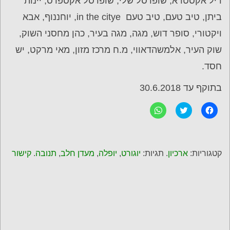
דיל אקסטרא, שופרסל שלי, שופרסל אקספרס, יינות
ביתן, טיב טעם, טיב טעם in the citye, יוחננוף, אבא
ויקטורי, סופר דוש, מגה, מגה בעיר, כהן מחסני השוק,
שוק העיר, אלמשהדאווי, מ.ח מרכז מזון, מאי מרקט, יש
חסד.
בתוקף עד 30.6.2018
ל
C
ל
ח
l
ח
י
i
י
צ
c
צ
ה
k
ה
ל
t
ל
ש
o
ש
קטגוריות:
ארכיון
. תגיות:
יוגורט
,
יופלה
,
מעדן חלב
,
תנובה
.
קישור
י
s
י
ת
h
ת
ו
a
ו
ף
r
ף
ב
e
ב
פ
o
-
י
n
W
י
T
h
ס
w
a
ב
i
t
ו
t
s
ק
t
A