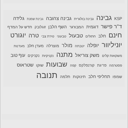
גבינה
גבינה צהובה
גלידה
KSP
גבינה בולגרית
גבינת שמנת
ד"ר פישר
דוגמית
השף הלבן
המבורגר
חדש על המדף
זוגלובק
חינם
יוגורט
טרה
טבעול
חלב
חתולים
טבעוני
טירת צבי
יוניליוור
יופלה
מולר
מוצרלה
מעדן חלב
יטבתה
מעדנות
מתנה
משק צוריאל
עוף טוב
משקאות קלים
נקניקיות
נקניקים
שבועות
שטראוס
שוקו
פסטרמה
פריגת
קורנפלקס
קפה
תנובה
תחליפי חלב
תלמה
שמפו
תינוקות