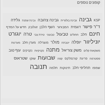
קופונים נוספים
גבינה
גבינה צהובה
גלידה
KSP
גבינה בולגרית
גבינת שמנת
ד"ר פישר
דוגמית
השף הלבן
המבורגר
חדש על המדף
זוגלובק
חינם
יוגורט
טרה
טבעול
חלב
חתולים
טבעוני
טירת צבי
יוניליוור
יופלה
מולר
מוצרלה
מעדן חלב
יטבתה
מעדנות
מתנה
משק צוריאל
עוף טוב
משקאות קלים
נקניקיות
נקניקים
שבועות
שטראוס
שוקו
פסטרמה
פריגת
קורנפלקס
קפה
תנובה
תחליפי חלב
תלמה
שמפו
תינוקות