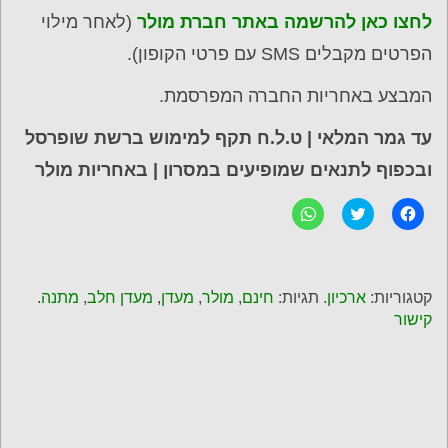
לחצו כאן להרשמה באתר חברת מולר
(לאחר מילוי
הפרטים מקבלים SMS עם פרטי הקופון).
המבצע באחריות החברה המפרסמת.
עד גמר המלאי | ט.ל.ח תקף למימוש ברשת שופרסל
ובכפוף לתנאים שמופיעים במסרון
| באחריות מולר
ל
C
ל
ח
l
ח
י
i
י
צ
c
צ
ה
k
ה
ל
t
ל
ש
o
ש
קטגוריות:
ארכיון
. תגיות:
חינם
,
מולר
,
מעדן
,
מעדן חלב
,
מתנה
.
י
s
י
ת
h
ת
קישור
ו
a
ו
ף
r
ף
ב
e
ב
פ
o
-
י
n
W
י
T
h
ס
w
a
ב
i
t
ו
t
s
ק
t
A