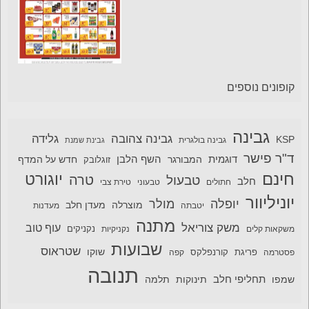
קופונים נוספים
גבינה
גבינה צהובה
גלידה
KSP
גבינה בולגרית
גבינת שמנת
ד"ר פישר
דוגמית
השף הלבן
המבורגר
חדש על המדף
זוגלובק
חינם
יוגורט
טרה
טבעול
חלב
חתולים
טבעוני
טירת צבי
יוניליוור
יופלה
מולר
מוצרלה
מעדן חלב
יטבתה
מעדנות
מתנה
משק צוריאל
עוף טוב
משקאות קלים
נקניקיות
נקניקים
שבועות
שטראוס
שוקו
פסטרמה
פריגת
קורנפלקס
קפה
תנובה
תחליפי חלב
תלמה
שמפו
תינוקות