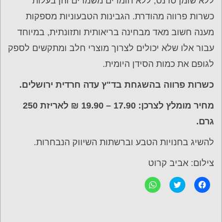
ללא שומן טרנס, ללא חומרים משמרים והן בעלות
כשרות פרווה מהודרת. הגבינות הטבעוניות מספקות
מענה חשוב מאד מבחינה בריאותית ותזונתית, במיוחד
עבור אלו שלא יכולים לצרוך מוצרי חלב ומתקשים לספק
לגופם את כמות הסידן היומית.
כשרות פרווה בהשגחת בד"ץ עדה חרדית ירושלים.
מחיר מומלץ לצרכן: 17.90 – 19.90 ₪ לאריזת 250
גרם.
להשיג בחנויות הטבע וברשתות השיווק הנבחרות.
צילום: אביב קרוט
ל
C
ל
ח
l
ח
י
i
י
צ
c
צ
ה
k
ה
ל
t
ל