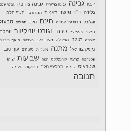
גבינה
גבינה צהובה
KSP
גבינה בולגרית
גבינת שמנ
ד"ר פישר
גלידה
דוגמית
השף הלבן
המבורגר
חינם
טבעול
חלב
חדש על המדף
זוגלובק
חתולים
יוניליוור
יוגורט
טרה
יופלה
טבעוני
טירת צבי
מולר
מוצרלה
מעדן חלב
יטבתה
מעדנות
משקאות קלים
מתנה
משק צוריאל
עוף טוב
נקניקיות
נקניקים
שבועות
שוקו
פסטרמה
פריגת
קורנפלקס
קפה
שטראוס
תחליפי חלב
תלמה
שמפו
תינוקות
תנובה