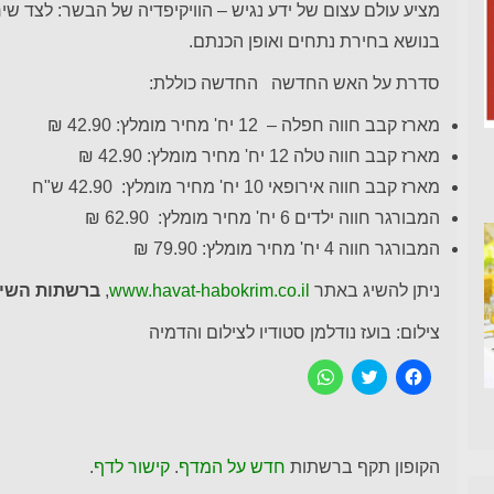
מציע עולם עצום של ידע נגיש – הוויקיפדיה של הבשר: לצד שירו
בנושא בחירת נתחים ואופן הכנתם.
סדרת על האש החדשה החדשה כוללת:
מארז קבב חווה חפלה – 12 יח' מחיר מומלץ: 42.90 ₪
מארז קבב חווה טלה 12 יח' מחיר מומלץ: 42.90 ₪
מארז קבב חווה אירופאי 10 יח' מחיר מומלץ: 42.90 ש"ח
המבורגר חווה ילדים 6 יח' מחיר מומלץ: 62.90 ₪
המבורגר חווה 4 יח' מחיר מומלץ: 79.90 ₪
ניתן להשיג באתר
www.havat-habokrim.co.il
,
ברשתות השיוו
צילום: בועז נודלמן סטודיו לצילום והדמיה
ל
C
ל
ח
l
ח
י
i
י
צ
c
צ
ה
k
ה
ל
t
ל
ש
o
ש
הקופון תקף ברשתות
חדש על המדף
.
קישור לדף
.
י
s
י
ת
h
ת