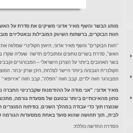
מותג הבשר והשף מאיר אדוני משיקים את סדרת על האש 
חוות הבוקרים, ברשתות השיווק המובילות ובאטליזים מוב
"חוות הבוקרים" והשף מאיר אדוני, היועץ הקולינרי שמלווה 
האש", סדרת בשרים טחונים ומתובלים חדשה שעליה שקדו במ
בשר האהובים ביותר על הצרכן הישראלי – המבורגרים וקבבים
הקולנרית הגבוהה ביותר היישר לצלחת, היכן שרק יבחר. המוצ
המבורגר חווה ילדים, קבב חווה "חפלה", קבב חווה "אירופאי" 
מאיר אדוני: "אני מודה על ההזדמנות שקברניטי החברה נת
טחון מהאיכותיים ביותר ובטעם של מסעדת גורמה, מתכונ
שנוצרו תוך כדי עבודה במהלך השנים. בפיתוח המוצרים ה
לבית,. תוך תחושה שהוא סועד באחת ממסעדות הגורמה ש
הסדרה החדשה כוללת: