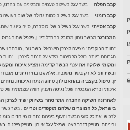
קבב חפלה
– בשר עגל בשילוב טעמים ותבלינים עם בהרט, פטרו
קבב רומני
– בשר עגל בשילוב כמות גדולה של שום העושה כב
קבב אסייתי
בשר עגל בשילוב של כוסברה, סויה ג'ינג'ר שום..
המבורגר
מבשר טחון מתובל בחרדל דיז'ון, פלפל שחור גרוס ו
"חוות הבוקרים" מציעה לצרכן הישראלי בשר טרי, מובחר וישרא
הגבוהה ביותר וכולל מקסימום מידע על הנתח לצרכן . "חוות ה
ומקומי שלוקח את ענף הבשר קדימה ומציע איכות ומקצוע
ובשירות: לא רק בשר משובח, אלא גם בחירת זנים מובחרי
זן, טיפול בקצביה בהתאם לזן, סיווג הנתח ואיכותו, נתחים
איכותי ובריא המבטיח שכל נגיסה תעניק חוויה עוצמתית של ט
לאחרונה השיקה החברה אתר סחר בשיווק ישיר לצרכן המ
בישראל, כל המוצרים שלהם מוקפדים וטריים .
בשר כשר פר
לרכוש את כל סוגי הבשר והעוף ביניהם נתחים מיוחדים בזמינות
וביניהם: סטייק דנבר קאט, שניצל עגל איירון, סטייק פיקניה, 