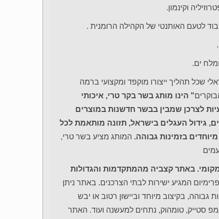
זיליה וקינמון.
וד לטעם האותנטי של הקהילה הרומנית .
מלח ים.
לי שכל תהליך ייצורו מוקפד ומקצועי ברמה
בוקרים
" הינו מותג בשר בקר טרי, איכותי
יות לצרכן שמבין בבשר חדשנות במוצרים
ם, גידול העגלים בישראל, תזונה מותאמת לכל
 מיוחדים בזמינות גבוהה.
המותג מציע בשר טרי,
עמים
קומי. באתר קצביה מהמתקדמות והגדולות
ימיום המגיע ישירות לבתי הצרכנים. באתר ניתן
 גבוהה, בקיצוב מיוחד וביישון רטוב או יבש
ראמפ סטייק, טומהוק, נתחים למעשנה ועוד. האתר