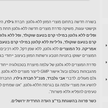
בשורה חדשה בתחום מוצרי המזון ללא-גלוטן: חברת
גילרו,
הי
וקישוטי עוגות, משיקה סדרת מוצרים חדשה ללא-גלוטן תחת מו
ופלים ללא גלוטן במילוי קרם בטעם שוקולד, ופל ללא גלוטן
קרם בטעם שוקולד, גליליות ללא קלוטן במילוי קרם בטעם אג
אמריקה. כל המוצרים
ללא גלוטן, ללא שמן דקל, ללא רכיבי
המוצרים ישווקו בחנויות הטבע ורשתות המזון בעיצוב ייחודי בגו
סדרת המוצרים ללא גלוטן של עלמה מיוצרת בטכנולוגיה ייחוד
מהגבוהות בעולם ובעל אישור GMP לייצ
גלם מעולים. לדברי
אבי גלברד, מנכ"ל חברת גילרו
,
החברה נ
להשיג את מוצרי עלמה גם בגרסת הללא-גלוטן. "אנו שמחים ל
טעימים להפליא וללא פשרות".
כשר פרווה בהשגחת בד"צ העדה החרדית ירושלים.