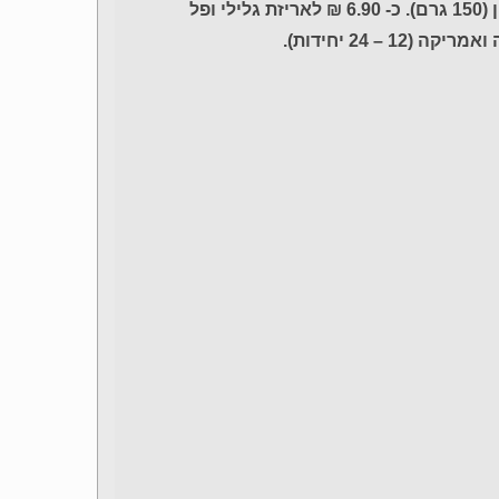
מחיר מומלץ לצרכן: כ- 6.90 ₪ לאריזת ופלים שוקולד/לימון (150 גרם). כ- 6.90 ₪ לאריזת גלילי ופל