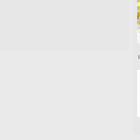
פ
(
(
ת
נ
נ
ח
פ
פ
ב
ת
ת
ח
ח
ח
ל
ב
ב
ו
ח
ח
ן
ל
ל
ח
ו
ו
ד
ן
ן
ש
ח
ח
)
ד
ד
ש
ש
)
)