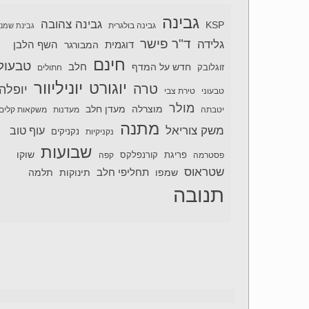
גבינה
גבינה צהובה
KSP
גבינה בולגרית
גבינת שמנ
ד"ר פישר
גלידה
דוגמית
השף הלבן
המבורגר
חינם
טבעול
חלב
חדש על המדף
זוגלובק
חתולים
יוניליוור
יוגורט
טרה
יופלה
טבעוני
טירת צבי
מולר
מוצרלה
מעדן חלב
יטבתה
מעדנות
משקאות קלים
מתנה
משק צוריאל
עוף טוב
נקניקיות
נקניקים
שבועות
שוקו
פסטרמה
פריגת
קורנפלקס
קפה
שטראוס
תחליפי חלב
תלמה
שמפו
תינוקות
תנובה