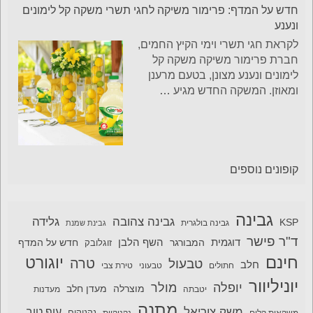
חדש על המדף: פרימור משיקה לחגי תשרי משקה קל לימונים
ונענע
לקראת חגי תשרי וימי הקיץ החמים,
חברת פרימור משיקה משקה קל
לימונים ונענע מצונן, בטעם מרענן
ומאוזן. המשקה החדש מגיע
…
קופונים נוספים
גבינה
גבינה צהובה
גלידה
KSP
גבינה בולגרית
גבינת שמנת
ד"ר פישר
דוגמית
השף הלבן
המבורגר
חדש על המדף
זוגלובק
חינם
יוגורט
טרה
טבעול
חלב
חתולים
טבעוני
טירת צבי
יוניליוור
יופלה
מולר
מוצרלה
מעדן חלב
יטבתה
מעדנות
מתנה
משק צוריאל
עוף טוב