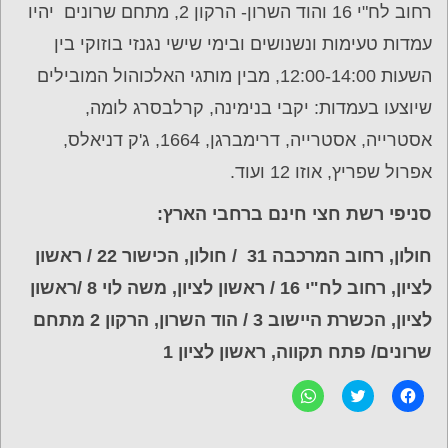
רחוב לח"י 16 והוד השרון- הרקון 2, מתחם שרונים יהיו
עמדות טעימות ונשנושים ובימי שישי נגנזי בוזוקי בין
השעות 12:00-14:00, מבין מותגי האלכוהול המובילים
שיוצעו בעמדות: יקבי בנימינה, קרלבסרג לומה,
אסטרייה, אסטרייה, דרימברגן, 1664, ג'ק דניאלס,
אפרול שפריץ, אוזו 12 ועוד.
סניפי רשת חצי חינם ברחבי הארץ:
חולון, רחוב המרכבה 31 / חולון, הכישור 22 / ראשון
לציון, רחוב לח"י 16 / ראשון לציון, משה לוי 8 /ראשון
לציון, הכשרת היישוב 3 / הוד השרון, הרקון 2 מתחם
שרונים/ פתח תקווה, ראשון לציון 1
ל
C
ל
ח
l
ח
י
i
י
צ
c
צ
ה
k
ה