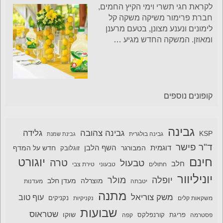
לקראת חגי תשרי וימי הקיץ החמים,
חברת פרימור משיקה משקה קל
לימונים ונענע מצונן, בטעם מרענן
ומאוזן. המשקה החדש מגיע
…
קופונים נוספים
גבינה
גבינה צהובה
גלידה
KSP
גבינה בולגרית
גבינת שמנת
ד"ר פישר
דוגמית
השף הלבן
המבורגר
חדש על המדף
זוגלובק
חינם
יוגורט
טרה
טבעול
חלב
חתולים
טבעוני
טירת צבי
יוניליוור
יופלה
מולר
מוצרלה
מעדן חלב
יטבתה
מעדנות
מתנה
משק צוריאל
עוף טוב
משקאות קלים
נקניקיות
נקניקים
שבועות
שטראוס
שוקו
פסטרמה
פריגת
קורנפלקס
קפה