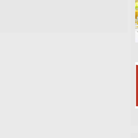
ח
ח
ח
ל
ב
ב
ו
ח
ח
ן
ל
ל
ח
ו
ו
ד
ן
ן
ש
ח
ח
)
ד
ד
ש
ש
)
)