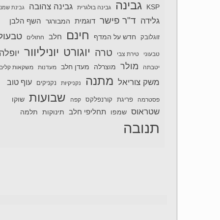
גבינה
גבינה צהובה
KSP
גבינה בולגרית
גבינת שמנ
ד"ר פישר
גלידה
דוגמית
השף הלבן
המבורגר
חינם
טבעול
חלב
חדש על המדף
זוגלובק
חתולים
יוניליוור
יוגורט
טרה
יופלה
טבעוני
טירת צבי
מולר
מוצרלה
מעדן חלב
יטבתה
מעדנות
משקאות קלים
מתנה
משק צוריאל
עוף טוב
נקניקיות
נקניקים
שבועות
שוקו
פסטרמה
פריגת
קורנפלקס
קפה
שטראוס
תחליפי חלב
תלמה
שמפו
תינוקות
תנובה