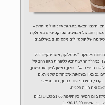
י חינם' יוצאת בחגיגת אלכוהול מיוחדת –
ם מגוון רחב של מבצעים אטרקטיביים במחלקת
 טעימה של קוקטיילים מקסיקנים בשילובים
ניחוח מקסיקני, "פסטילוקו", אשר יתקיים בכל
סניפים הרשת לאורך חודש דצמבר, בין התאריכים 12-31.12.21. במהלך החגיגות יוצע ללקוחות מגוון רחב של
 סניפי הדגל – חולון, ראשון לציון והוד השרון,
ים עם מגוון משקאות אלכוהולים של מותגים
, בקרדי, סמירנוף ועוד. בנוסף, נגני מריאצ'י
מנם ואת חווית הקנייה.
*בפסטיבל האלכוהול בסניפי הדגל – עמדת הטעימות תהיה פעילה ביום חמישי בין השעות 14:00-21:00 וביום