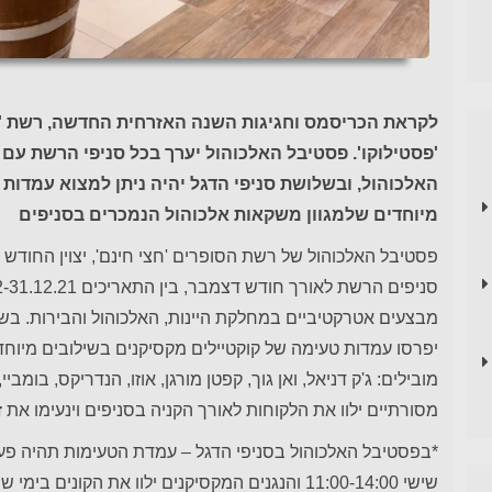
לקראת הכריסמס וחגיגות השנה האזרחית החדשה, רשת 'חצ
'פסטילוקו'. פסטיבל האלכוהול יערך בכל סניפי הרשת ע
האלכוהול, ובשלושת סניפי הדגל יהיה ניתן למצוא עמדות
מיוחדים שלמגוון משקאות אלכוהול הנמכרים בסניפים
פסטיבל האלכוהול של רשת הסופרים 'חצי חינם', יצוין החודש ב
מבצעים אטרקטיביים במחלקת היינות, האלכוהול והבירות. בשלושת
יפרסו עמדות טעימה של קוקטיילים מקסיקנים בשילובים מיוחד
מובילים: ג'ק דניאל, ואן גוך, קפטן מורגן, אוזו, הנדריקס, בומביי
מסורתיים ילוו את הלקוחות לאורך הקניה בסניפים וינעימו את ז
שישי 11:00-14:00 והנגנים המקסיקנים ילוו את הקונים בימי שישי בין השעות 11:30-13:00.