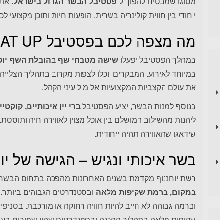
מסוגו שמבטיח להפוך ל־
פסטיבל הבשר הגדול בישראל
. את
ייחודי בין חווית קולינריה בשרית, הופעות חיות ותוכן מקצועי לכ
מה מצפה לכם בפסטיבל MEAT UP?
במהלך הפסטיבל יפעלו
שישה מטבחי שף בהובלת השף יוס
במיוחד לאירוע. המבקרים יוכלו לצפות מקרוב בתהליך הצלייה
את עולם הקצביות המקצועיות אל מול עיני הקהל.
בנוסף למנות הבשר, יציע הפסטיבל
ברי יין איכותיים, קוקטי
ליהנות מהשילוב המושלם בין אוכל מצוין לאווירה חיה ותוססת. א
שידאגו שהאווירה תהיה ייחודית.
בשר איכותי ונגיש – הגישה של יו
רשת יוחננוף מקדמת בשנים האחרונות מהפכה בתחום הבשר 
במקום, ברמת שקיפות מלאה
ובסטנדרטים הגבוהים ביותר. א
וברמה גבוהה לא חייב להיות חוויה רחוקה או מורכבת. בסניפי
שקיפות מלאה בתהליך ההכנה ובסטנדרטים שהיו שמורים בעב