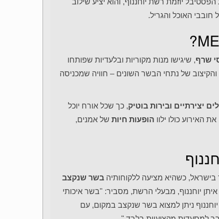
 הפסטיבל יוזמת רשת יוחננוף, והוא יציע שילוב
ל חובבי האוכל והגריל.
י שרף
, שיגישו מנות מקוריות ובלעדיות שפותחו
 והקיצוב של נתחי הבשר השונים – חוויה שמכניסה
ילים יצירתיים ובירות בוטיק
, כך שכל אורח יוכל
ת האירוע כולו ילוו
הופעות חיות
של אמנים,
חננוף
בישראל, כשהיא מציעה ללקוחותיה
בשר שנקצב
יתן יוחננוף, מבעלי הרשת, מסביר: "בשר איכותי
 יוחננוף ניתן למצוא בשר שנקצב במקום, עם
ר למסעדות מקצועיות בלבד."