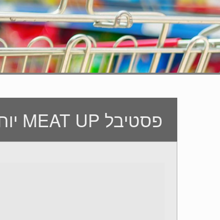
פסטיבל MEAT UP יוחננוף: חגיגת הבשר הגדולה בישראל