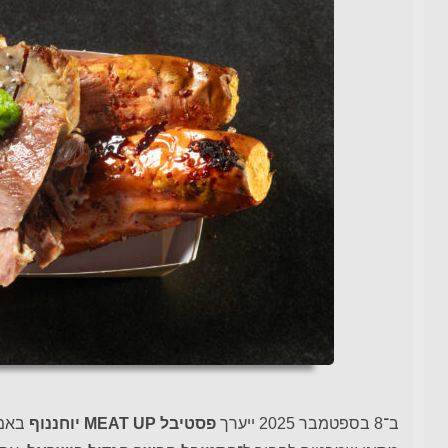
ב־8 בספטמבר 2025 ייערך
פסטיבל MEAT UP יוחננוף
באמפי