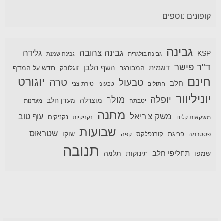
קופונים נוספים
גבינה
גבינה צהובה
גלידה
KSP
גבינה בולגרית
גבינת שמנת
ד"ר פישר
דוגמית
השף הלבן
המבורגר
חדש על המדף
זוגלובק
חינם
יוגורט
טרה
טבעול
חלב
חתולים
טבעוני
טירת צבי
יוניליוור
יופלה
מולר
מוצרלה
מעדן חלב
יטבתה
מעדנות
מתנה
משק צוריאל
עוף טוב
משקאות קלים
נקניקיות
נקניקים
שבועות
שטראוס
שוקו
פסטרמה
פריגת
קורנפלקס
קפה
תנובה
תחליפי חלב
תלמה
שמפו
תינוקות