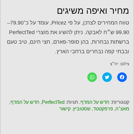
מחיר ואיפה משיגים
טווח המחירים לצרכן, על פי Pricez, עומד על כ־79.90–
99.90 ש״ח לאבקה. ניתן להשיג את מוצרי PerfectTed
ברשתות נבחרות, בהן סופר-פארם, חצי חינם, טיב טעם
ובבתי קפה נבחרים ברחבי הארץ.
צילום: יח״צ
ל
C
ל
ח
l
ח
י
i
י
צ
c
צ
ה
k
ה
ל
t
ל
ש
o
ש
קטגוריות:
חדש על המדף
. תגיות:
PerfectTed
,
חדש על המדף
,
י
s
י
ת
h
ת
מאצ׳ה
,
פרפקטטד
,
שסטוביץ
.
קישור
ו
a
ו
ף
r
ף
ב
e
ב
פ
o
-
י
n
W
י
T
h