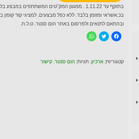
בתוקף עד 1.11.22 . ממגוון המק"טים המשתתפים ב
בכ.אשראי ומזומן בלבד. ללא כפל מבצעים. למציגי קוד קופון
ובהתאם לתנאים ולפרסום באתר הום סנטר. ט.ל.ח.
ל
C
ל
ח
l
ח
י
i
י
צ
c
צ
ה
k
ה
ל
t
ל
ש
o
ש
קטגוריות:
ארכיון
. תגיות:
הום סנטר
.
קישור
י
s
י
ת
h
ת
ו
a
ו
ף
r
ף
ב
e
ב
פ
o
-
י
n
W
י
T
h
ס
w
a
ב
i
t
ו
t
s
ק
t
A
p
e
(
נ
r
p
פ
(
(
ת
נ
נ
ח
פ
פ
ב
ת
ת
ח
ח
ח