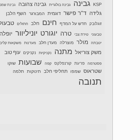
גבינה
גבינה צהובה
KSP
גבינה בולגרית
גבינת שמנ
ד"ר פישר
גלידה
דוגמית
השף הלבן
המבורגר
חינם
טבעול
חלב
חדש על המדף
זוגלובק
חתולים
יוניליוור
יוגורט
טרה
יופלה
טבעוני
טירת צבי
מולר
מוצרלה
מעדן חלב
יטבתה
מעדנות
משקאות קלים
מתנה
משק צוריאל
עוף טוב
נקניקיות
נקניקים
שבועות
שוקו
פסטרמה
פריגת
קורנפלקס
קפה
שטראוס
תחליפי חלב
תלמה
שמפו
תינוקות
תנובה