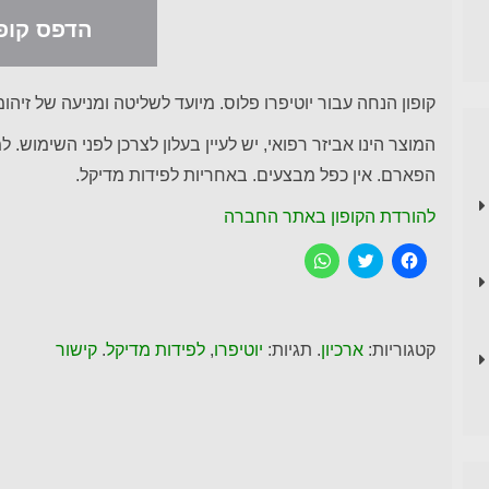
הדפס קופו
קופון הנחה עבור יוטיפרו פלוס. מיועד לשליטה ומניעה של זיהומים בדר
המוצר הינו אביזר רפואי, יש לעיין בעלון לצרכן לפני השימו
הפארם. אין כפל מבצעים. באחריות לפידות מדיקל.
להורדת הקופון באתר החברה
ל
C
ל
ח
l
ח
י
i
י
צ
c
צ
ה
k
ה
ל
t
ל
ש
o
ש
קטגוריות:
ארכיון
. תגיות:
יוטיפרו
,
לפידות מדיקל
.
קישור
י
s
י
ת
h
ת
ו
a
ו
ף
r
ף
ב
e
ב
פ
o
-
י
n
W
י
T
h
ס
w
a
ב
i
t