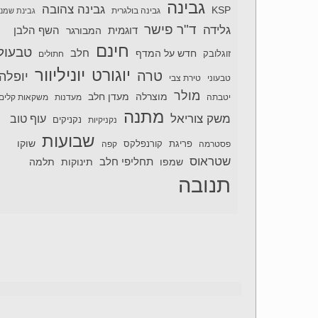
גבינה
גבינה צהובה
KSP
גבינה בולגרית
גבינת שמנ
ד"ר פישר
גלידה
דוגמית
השף הלבן
המבורגר
חינם
טבעול
חלב
חדש על המדף
זוגלובק
חתולים
יוניליוור
יוגורט
טרה
יופלה
טבעוני
טירת צבי
מולר
מוצרלה
מעדן חלב
יטבתה
מעדנות
משקאות קלים
מתנה
משק צוריאל
עוף טוב
נקניקיות
נקניקים
שבועות
שוקו
פסטרמה
פריגת
קורנפלקס
קפה
שטראוס
תחליפי חלב
תלמה
שמפו
תינוקות
תנובה