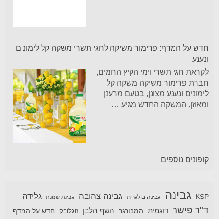
חדש על המדף: פרימור משיקה לחגי תשרי משקה קל לימונים
ונענע
לקראת חגי תשרי וימי הקיץ החמים,
חברת פרימור משיקה משקה קל
לימונים ונענע מצונן, בטעם מרענן
ומאוזן. המשקה החדש מגיע
…
קופונים נוספים
גבינה
גבינה צהובה
גלידה
KSP
גבינה בולגרית
גבינת שמנת
ד"ר פישר
דוגמית
השף הלבן
המבורגר
חדש על המדף
זוגלובק