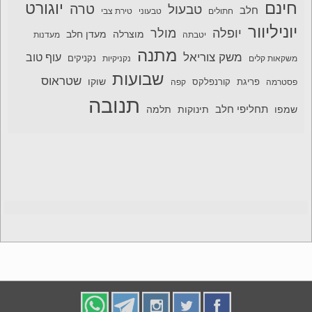
חינם
יוגורט
טרה
טבעול
חלב
חתולים
טבעוני
טירת צבי
יוניליוור
יופלה
מולר
מוצרלה
מעדן חלב
יטבתה
מעדנות
מתנה
משק צוריאל
עוף טוב
משקאות קלים
נקניקיות
נקניקים
שבועות
שטראוס
שוקו
פסטרמה
פריגת
קורנפלקס
קפה
תנובה
תחליפי חלב
תלמה
שמפו
תינוקות