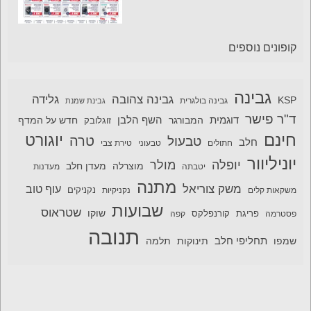
קופונים נוספים
גבינה
גבינה צהובה
גלידה
KSP
גבינה בולגרית
גבינת שמנת
ד"ר פישר
דוגמית
השף הלבן
המבורגר
חדש על המדף
זוגלובק
חינם
יוגורט
טרה
טבעול
חלב
חתולים
טבעוני
טירת צבי
יוניליוור
יופלה
מולר
מוצרלה
מעדן חלב
יטבתה
מעדנות
מתנה
משק צוריאל
עוף טוב
משקאות קלים
נקניקיות
נקניקים
שבועות
שטראוס
שוקו
פסטרמה
פריגת
קורנפלקס
קפה
תנובה
תחליפי חלב
תלמה
שמפו
תינוקות