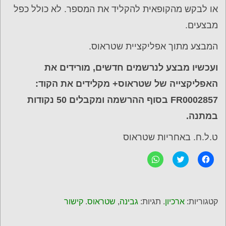
או לבקש מהקופאית להקליד את המספר. לא כולל כפל
מבצעים.
המבצע מתוך אפליקציית שטראוס.
ועכשיו מבצע לנרשמים חדשים, מורידים את
האפליקצייה של שטראוס+ מקלידים את
הקוד:
FR0002857
בסוף ההרשמה ומקבלים 50 נקודות
במתנה.
ט.ל.ח. באחריות שטראוס
ל
C
ל
ח
l
ח
י
i
י
צ
c
צ
ה
k
ה
ל
t
ל
ש
o
ש
קטגוריות:
ארכיון
. תגיות:
גבינה
,
שטראוס
.
קישור
י
s
י
ת
h
ת
ו
a
ו
ף
r
ף