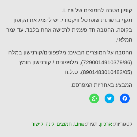
קופון הטבה לחמוצים של Lina.
תקף ברשתות שופרסל וויקטורי. יש להציג את הקופון
בקופה. ההטבה חד פעמית לרכישה אחת בלבד. עד גמר
המלאי.
ההטבה על המוצרים הבאים: מלפפונים/קורנישון במלח
(7290014910379/86), מלפפונים / קורנישון חומץ
(8901483010482/05). ט.ל.ח
המבצע באחריות המפרסם.
ל
C
ל
ח
l
ח
י
i
י
צ
c
צ
ה
k
ה
ל
t
ל
ש
o
ש
קטגוריות:
ארכיון
. תגיות:
Lina
,
חמוצים
,
לינה
.
קישור
י
s
י
ת
h
ת
ו
a
ו