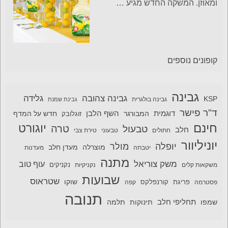
ומאוזן. המשקה החדש מגיע
…
קופונים נוספים
גבינה
גבינה צהובה
גלידה
KSP
גבינה בולגרית
גבינת שמנת
ד"ר פישר
דוגמית
השף הלבן
המבורגר
חדש על המדף
זוגלובק
חינם
יוגורט
טרה
טבעול
חלב
חתולים
טבעוני
טירת צבי
יוניליוור
יופלה
מולר
מוצרלה
מעדן חלב
יטבתה
מעדנות
מתנה
משק צוריאל
עוף טוב
משקאות קלים
נקניקיות
נקניקים
שבועות
שטראוס
שוקו
פסטרמה
פריגת
קורנפלקס
קפה
תנובה
תחליפי חלב
תלמה
שמפו
תינוקות