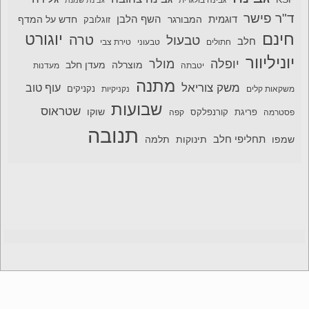
ד"ר פישר
דוגמית
השף הלבן
המבורגר
חדש על המדף
זוגלובק
חינם
יוגורט
טרה
טבעול
חלב
חתולים
טבעוני
טירת צבי
יוניליוור
יופלה
מולר
מוצרלה
מעדן חלב
יטבתה
מעדנות
מתנה
משק צוריאל
עוף טוב
משקאות קלים
נקניקיות
נקניקים
שבועות
שטראוס
שוקו
פסטרמה
פריגת
קורנפלקס
קפה
תנובה
תחליפי חלב
תלמה
שמפו
תינוקות