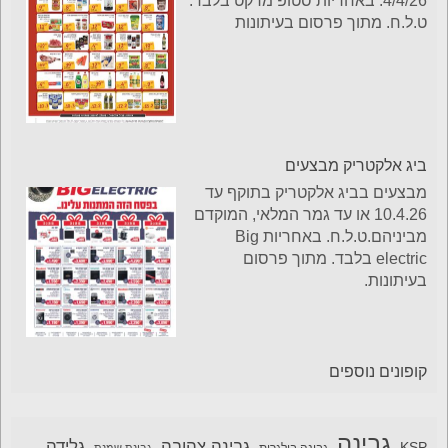
4/4/26. באחריות סטופ מרקט בלבד.
ט.ל.ח. מתוך פרסום בעיתונות
ביג אלקטריק מבצעים
מבצעים בביג אלקטריק בתוקף עד
10.4.26 או עד גמר המלאי, המוקדם
מביניהם.ט.ל.ח. באחריות Big
electric בלבד. מתוך פרסום
בעיתונות.
קופונים נוספים
גבינה
גבינה צהובה
גלידה
KSP
גבינה בולגרית
גבינת שמנת