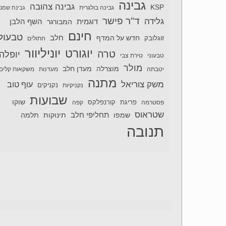
גבינה
גבינה צהובה
KSP
גבינה בולגרית
גבינת שמנ
ד"ר פישר
גלידה
דוגמית
השף הלבן
המבורגר
חינם
טבעול
חלב
חדש על המדף
זוגלובק
חתולים
יוניליוור
יוגורט
טרה
יופלה
טבעוני
טירת צבי
מולר
מוצרלה
מעדן חלב
יטבתה
מעדנות
משקאות קלים
מתנה
משק צוריאל
עוף טוב
נקניקיות
נקניקים
שבועות
שוקו
פסטרמה
פריגת
קורנפלקס
קפה
שטראוס
תחליפי חלב
תלמה
שמפו
תינוקות
תנובה