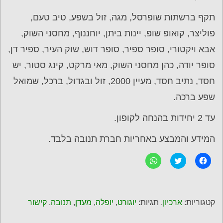
תקף ברשתות שופרסל, מגה, זול בשפע, טיב טעם,
פוליצר, קואופ שופ, יינות ביתן, יוחננוף, מחסני השוק,
אבא ויקטורי, סופר ספיר, סופר דוש, שוק העיר, ספיר דן,
סופר יודה, כהן מחסני השוק, מאי מרקט, קינג סטור, יש
חסד, נתיב חסד, מעיין 2000, זול ובגדול, ברכל, שמואל
שפע ברכה.
עד 2 יחידות בהנחה לקופון.
המידע והמבצע באחריות חברת תנובה בלבד.
ל
C
ל
ח
l
ח
י
i
י
צ
c
צ
ה
k
ה
ל
t
ל
ש
o
ש
קטגוריות:
ארכיון
. תגיות:
יוגורט
,
יופלה
,
מעדן
,
תנובה
.
קישור
י
s
י
ת
h
ת
ו
a
ו