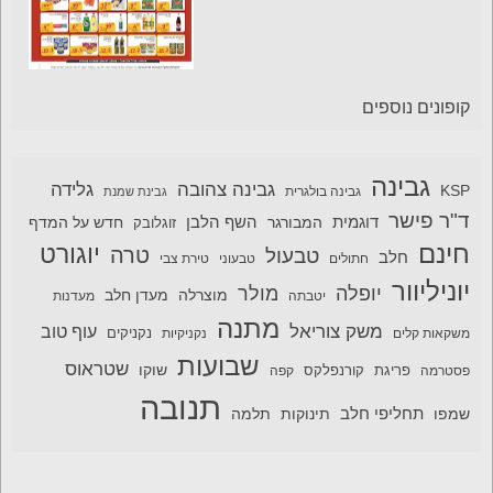
קופונים נוספים
גבינה
גבינה צהובה
גלידה
KSP
גבינה בולגרית
גבינת שמנת
ד"ר פישר
דוגמית
השף הלבן
המבורגר
חדש על המדף
זוגלובק
חינם
יוגורט
טרה
טבעול
חלב
חתולים
טבעוני
טירת צבי
יוניליוור
יופלה
מולר
מוצרלה
מעדן חלב
יטבתה
מעדנות
מתנה
משק צוריאל
עוף טוב
משקאות קלים
נקניקיות
נקניקים
שבועות
שטראוס
שוקו
פסטרמה
פריגת
קורנפלקס
קפה
תנובה
תחליפי חלב
תלמה
שמפו
תינוקות