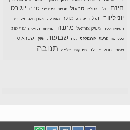
חינם
יוגורט
טרה
טבעול
חלב
חתולים
טבעוני
טירת צבי
יוניליוור
יופלה
מולר
מוצרלה
מעדן חלב
יטבתה
מעדנות
מתנה
משק צוריאל
עוף טוב
משקאות קלים
נקניקיות
נקניקים
שבועות
שטראוס
שוקו
פסטרמה
פריגת
קורנפלקס
קפה
תנובה
תחליפי חלב
תלמה
שמפו
תינוקות