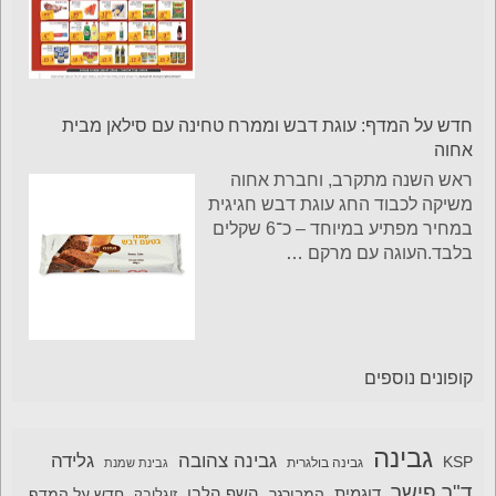
חדש על המדף: עוגת דבש וממרח טחינה עם סילאן מבית
אחוה
ראש השנה מתקרב, וחברת אחוה
משיקה לכבוד החג עוגת דבש חגיגית
במחיר מפתיע במיוחד – כ־6 שקלים
בלבד.העוגה עם מרקם
…
קופונים נוספים
גבינה
גבינה צהובה
גלידה
KSP
גבינה בולגרית
גבינת שמנת
ד"ר פישר
דוגמית
השף הלבן
המבורגר
חדש על המדף
זוגלובק