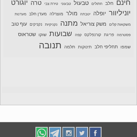
חינם
יוגורט
טרה
טבעול
חלב
חתולים
טבעוני
טירת צבי
יוניליוור
יופלה
מולר
מוצרלה
מעדן חלב
יטבתה
מעדנות
מתנה
משק צוריאל
עוף טוב
משקאות קלים
נקניקיות
נקניקים
שבועות
שטראוס
שוקו
פסטרמה
פריגת
קורנפלקס
קפה
תנובה
תחליפי חלב
תלמה
שמפו
תינוקות