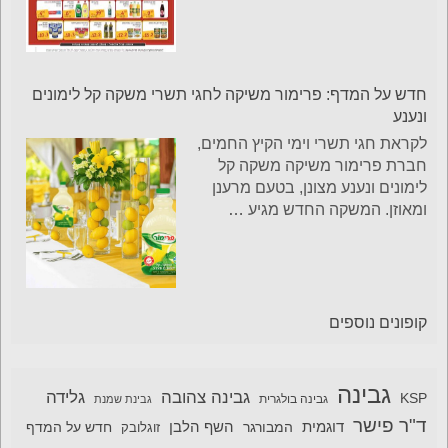
חדש על המדף: פרימור משיקה לחגי תשרי משקה קל לימונים
ונענע
לקראת חגי תשרי וימי הקיץ החמים,
חברת פרימור משיקה משקה קל
לימונים ונענע מצונן, בטעם מרענן
ומאוזן. המשקה החדש מגיע
…
קופונים נוספים
גבינה
גבינה צהובה
גלידה
KSP
גבינה בולגרית
גבינת שמנת
ד"ר פישר
דוגמית
השף הלבן
המבורגר
חדש על המדף
זוגלובק