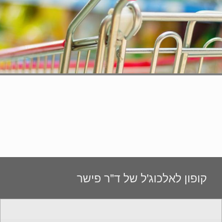
קופון לאלכוג'ל של ד"ר פישר